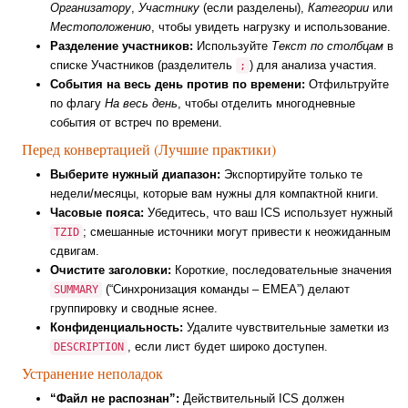
Организатору
,
Участнику
(если разделены),
Категории
или
Местоположению
, чтобы увидеть нагрузку и использование.
Разделение участников:
Используйте
Текст по столбцам
в
списке Участников (разделитель
) для анализа участия.
;
События на весь день против по времени:
Отфильтруйте
по флагу
На весь день
, чтобы отделить многодневные
события от встреч по времени.
Перед конвертацией (Лучшие практики)
Выберите нужный диапазон:
Экспортируйте только те
недели/месяцы, которые вам нужны для компактной книги.
Часовые пояса:
Убедитесь, что ваш ICS использует нужный
; смешанные источники могут привести к неожиданным
TZID
сдвигам.
Очистите заголовки:
Короткие, последовательные значения
(“Синхронизация команды – EMEA”) делают
SUMMARY
группировку и сводные яснее.
Конфиденциальность:
Удалите чувствительные заметки из
, если лист будет широко доступен.
DESCRIPTION
Устранение неполадок
“Файл не распознан”:
Действительный ICS должен