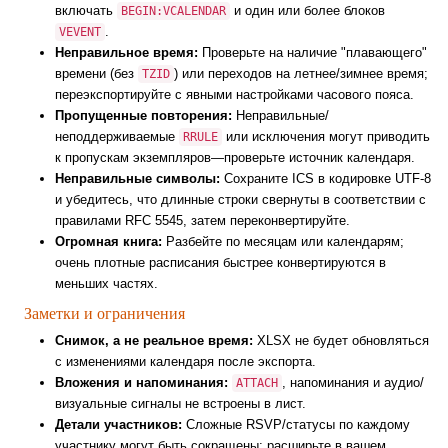
включать
и один или более блоков
BEGIN:VCALENDAR
.
VEVENT
Неправильное время:
Проверьте на наличие "плавающего"
времени (без
) или переходов на летнее/зимнее время;
TZID
переэкспортируйте с явными настройками часового пояса.
Пропущенные повторения:
Неправильные/
неподдерживаемые
или исключения могут приводить
RRULE
к пропускам экземпляров—проверьте источник календаря.
Неправильные символы:
Сохраните ICS в кодировке UTF-8
и убедитесь, что длинные строки свернуты в соответствии с
правилами RFC 5545, затем переконвертируйте.
Огромная книга:
Разбейте по месяцам или календарям;
очень плотные расписания быстрее конвертируются в
меньших частях.
Заметки и ограничения
Снимок, а не реальное время:
XLSX не будет обновляться
с изменениями календаря после экспорта.
Вложения и напоминания:
, напоминания и аудио/
ATTACH
визуальные сигналы не встроены в лист.
Детали участников:
Сложные RSVP/статусы по каждому
участнику могут быть сокращены; расширьте в вашем