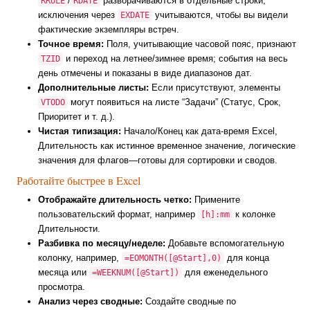
/
разворачиваются в отдельные строки;
RRULE
RDATE
исключения через
учитываются, чтобы вы видели
EXDATE
фактические экземпляры встреч.
Точное время:
Поля, учитывающие часовой пояс, признают
и переход на летнее/зимнее время; события на весь
TZID
день отмечены и показаны в виде диапазонов дат.
Дополнительные листы:
Если присутствуют, элементы
могут появиться на листе “Задачи” (Статус, Срок,
VTODO
Приоритет и т. д.).
Чистая типизация:
Начало/Конец как дата-время Excel,
Длительность как истинное временное значение, логические
значения для флагов—готовы для сортировки и сводов.
Работайте быстрее в Excel
Отображайте длительность четко:
Примените
пользовательский формат, например
к колонке
[h]:mm
Длительности.
Разбивка по месяцу/неделе:
Добавьте вспомогательную
колонку, например,
для конца
=EOMONTH([@Start],0)
месяца или
для еженедельного
=WEEKNUM([@Start])
просмотра.
Анализ через сводные:
Создайте сводные по