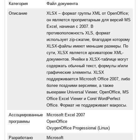
Категория
Файл документа
Описание
XLSX – формат группы XML от OpenOffice;
он является проприетарным для версий MS
Excel, начиная с 2007. В
противоположность XLS, формат
использует zip-сжатие, благодаря которому
XLSX-файлы имеют меньшие размеры. По
сути, XLSX является архиватором XML-
документов. Ячейки в XLSX-таблице могут
содержать обычный текст, формулы и/или
графические элементы. XLSX
поддерживается Microsoft Office 2007, либо
более поздними версиями, а также
вьюерами Universal Viewer, OpenOffice, MS
Office Excel Viewer и Corel WordPerfect
Office. Формат не поддерживает макросы.
Ассоциированные
Microsoft Excel 2007
программы
OpenOffice
OxygenOffice Progessional (Linux)
Разработано
Microsoft