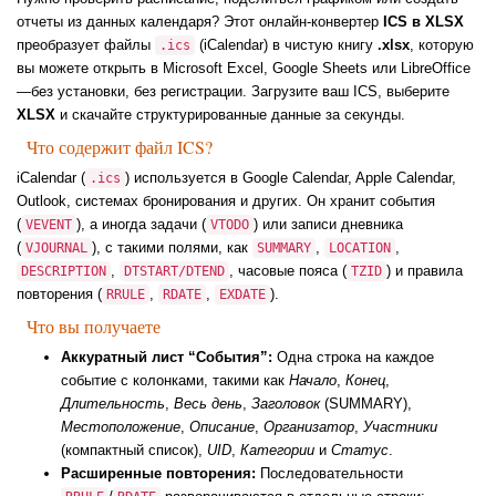
отчеты из данных календаря? Этот онлайн-конвертер
ICS в XLSX
преобразует файлы
(iCalendar) в чистую книгу
.xlsx
, которую
.ics
вы можете открыть в Microsoft Excel, Google Sheets или LibreOffice
—без установки, без регистрации. Загрузите ваш ICS, выберите
XLSX
и скачайте структурированные данные за секунды.
Что содержит файл ICS?
iCalendar (
) используется в Google Calendar, Apple Calendar,
.ics
Outlook, системах бронирования и других. Он хранит события
(
), а иногда задачи (
) или записи дневника
VEVENT
VTODO
(
), с такими полями, как
,
,
VJOURNAL
SUMMARY
LOCATION
,
, часовые пояса (
) и правила
DESCRIPTION
DTSTART/DTEND
TZID
повторения (
,
,
).
RRULE
RDATE
EXDATE
Что вы получаете
Аккуратный лист “События”:
Одна строка на каждое
событие с колонками, такими как
Начало
,
Конец
,
Длительность
,
Весь день
,
Заголовок
(SUMMARY),
Местоположение
,
Описание
,
Организатор
,
Участники
(компактный список),
UID
,
Категории
и
Статус
.
Расширенные повторения:
Последовательности