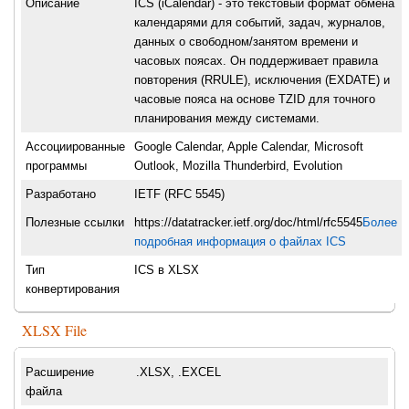
Описание
ICS (iCalendar) - это текстовый формат обмена
календарями для событий, задач, журналов,
данных о свободном/занятом времени и
часовых поясах. Он поддерживает правила
повторения (RRULE), исключения (EXDATE) и
часовые пояса на основе TZID для точного
планирования между системами.
Ассоциированные
Google Calendar, Apple Calendar, Microsoft
программы
Outlook, Mozilla Thunderbird, Evolution
Разработано
IETF (RFC 5545)
Полезные ссылки
https://datatracker.ietf.org/doc/html/rfc5545
Более
подробная информация о файлах ICS
Тип
ICS в XLSX
конвертирования
XLSX File
Расширение
.XLSX, .EXCEL
файла