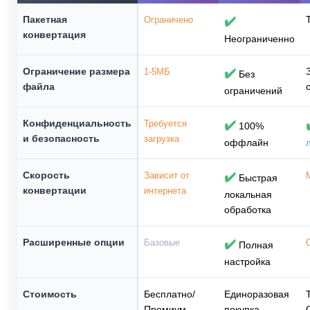
Пакетная
Ограничено
✔️
конвертация
Неограниченно
Ограничение размера
1-5МБ
✔️
Без
файла
ограничений
Конфиденциальность
Требуется
✔️
100%
и безопасность
загрузка
оффлайн
Скорость
Зависит от
✔️
Быстрая
конвертации
интернета
локальная
обработка
Расширенные опции
Базовые
✔️
Полная
настройка
Стоимость
Бесплатно/
Единоразовая
Премиум
покупка