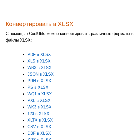
Конвертировать в XLSX
С помощью CoolUtils можно конвертировать различные форматы в
файлы XLSX:
PDF в XLSX
XLS в XLSX
WB3 в XLSX
JSON в XLSX
PRN в XLSX
PS в XLSX
WQ1 в XLSX
PXL в XLSX
WK3 в XLSX
123 в XLSX
XLTX в XLSX
CSV в XLSX
DBF в XLSX
XPS в XLSX