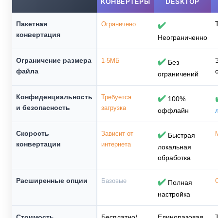
КОНВЕРТЕРЫ
DESKTOP
Пакетная
Ограничено
✔️
конвертация
Неограниченно
Ограничение размера
1-5МБ
✔️
Без
файла
ограничений
Конфиденциальность
Требуется
✔️
100%
и безопасность
загрузка
оффлайн
Скорость
Зависит от
✔️
Быстрая
конвертации
интернета
локальная
обработка
Расширенные опции
Базовые
✔️
Полная
настройка
Стоимость
Бесплатно/
Единоразовая