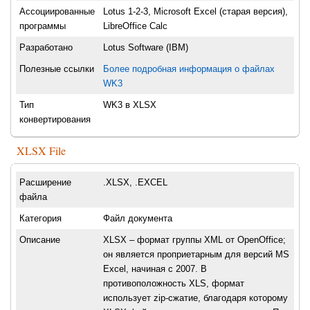
Ассоциированные
Lotus 1-2-3, Microsoft Excel (старая версия),
программы
LibreOffice Calc
Разработано
Lotus Software (IBM)
Полезные ссылки
Более подробная информация о файлах
WK3
Тип
WK3 в XLSX
конвертирования
XLSX File
Расширение
.XLSX, .EXCEL
файла
Категория
Файл документа
Описание
XLSX – формат группы XML от OpenOffice;
он является проприетарным для версий MS
Excel, начиная с 2007. В
противоположность XLS, формат
использует zip-сжатие, благодаря которому