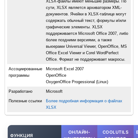
XLSX-файлы имеют меньшие размеры. По
сути, XLSX является архиватором XML-
документов. Ячейки в XLSX-таблице могут
содержать обычный текст, формулы и/или
графические элементы. XLSX
поддерживается Microsoft Office 2007, либо
более поздними версиями, а также
вьюерами Universal Viewer, OpenOffice, MS
Office Excel Viewer и Corel WordPerfect
Office. Формат не поддерживает макросы.
Ассоциированные
Microsoft Excel 2007
программы
OpenOffice
OxygenOffice Progessional (Linux)
Разработано
Microsoft
Полезные ссылки
Более подробная информация о файлах
XLSX
ОНЛАЙН-
COOLUTILS
ФУНКЦИЯ