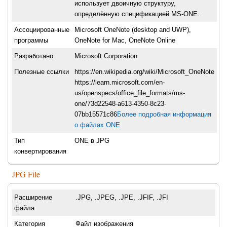
использует двоичную структуру,
определённую спецификацией MS-ONE.
Ассоциированные
Microsoft OneNote (desktop and UWP),
программы
OneNote for Mac, OneNote Online
Разработано
Microsoft Corporation
Полезные ссылки
https://en.wikipedia.org/wiki/Microsoft_OneNote
https://learn.microsoft.com/en-
us/openspecs/office_file_formats/ms-
one/73d22548-a613-4350-8c23-
07bb15571c86
Более подробная информация
о файлах ONE
Тип
ONE в JPG
конвертирования
JPG File
Расширение
.JPG, .JPEG, .JPE, .JFIF, .JFI
файла
Категория
Файл изображения