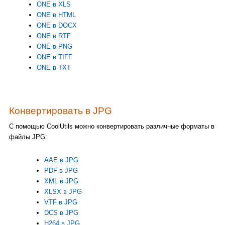
ONE в XLS
ONE в HTML
ONE в DOCX
ONE в RTF
ONE в PNG
ONE в TIFF
ONE в TXT
Конвертировать в JPG
С помощью CoolUtils можно конвертировать различные форматы в
файлы JPG:
AAE в JPG
PDF в JPG
XML в JPG
XLSX в JPG
VTF в JPG
DCS в JPG
H264 в JPG