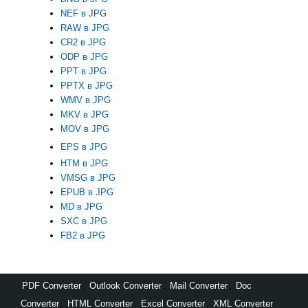
NEF в JPG
RAW в JPG
CR2 в JPG
ODP в JPG
PPT в JPG
PPTX в JPG
WMV в JPG
MKV в JPG
MOV в JPG
EPS в JPG
HTM в JPG
VMSG в JPG
EPUB в JPG
MD в JPG
SXC в JPG
FB2 в JPG
PDF Converter
,
Outlook Converter
,
Mail Converter
,
Doc
Converter
,
HTML Converter
,
Excel Converter
,
XML Converter
,