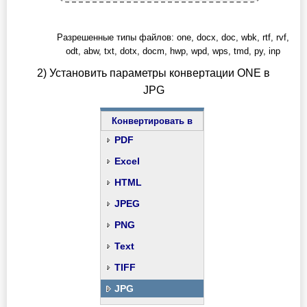
Разрешенные типы файлов: one, docx, doc, wbk, rtf, rvf,
odt, abw, txt, dotx, docm, hwp, wpd, wps, tmd, py, inp
2) Установить параметры конвертации ONE в
JPG
Конвертировать в
PDF
Excel
HTML
JPEG
PNG
Text
TIFF
JPG