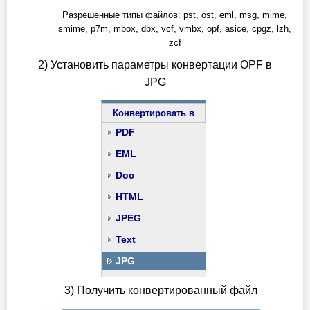
Разрешенные типы файлов: pst, ost, eml, msg, mime,
smime, p7m, mbox, dbx, vcf, vmbx, opf, asice, cpgz, lzh,
zcf
2) Установить параметры конвертации OPF в
JPG
Конвертировать в
PDF
EML
Doc
HTML
JPEG
Text
JPG
3) Получить конвертированный файл