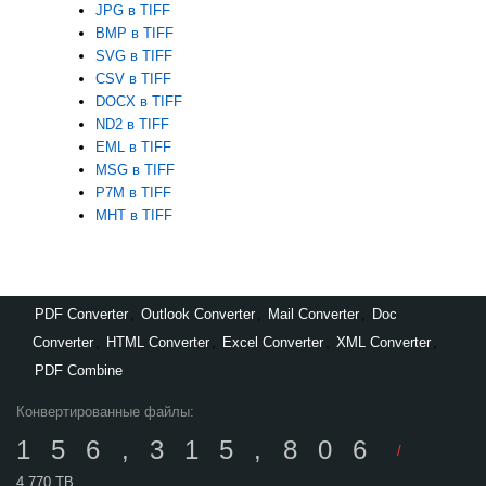
JPG в TIFF
BMP в TIFF
SVG в TIFF
CSV в TIFF
DOCX в TIFF
ND2 в TIFF
EML в TIFF
MSG в TIFF
P7M в TIFF
MHT в TIFF
PDF Converter
,
Outlook Converter
,
Mail Converter
,
Doc
Converter
,
HTML Converter
,
Excel Converter
,
XML Converter
,
PDF Combine
Конвертированные файлы:
156,315,806
/
4,770 TB