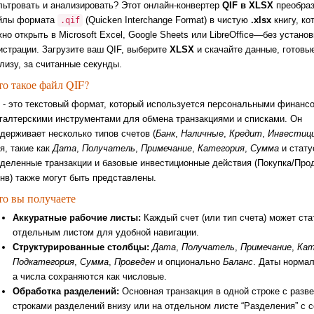
ьтровать и анализировать? Этот онлайн-конвертер
QIF в XLSX
преобраз
йлы формата
(Quicken Interchange Format) в чистую
.xlsx
книгу, ко
.qif
но открыть в Microsoft Excel, Google Sheets или LibreOffice—без установ
истрации. Загрузите ваш QIF, выберите
XLSX
и скачайте данные, готовые
лизу, за считанные секунды.
то такое файл QIF?
 - это текстовый формат, который используется персональными финанс
галтерскими инструментами для обмена транзакциями и списками. Он
держивает несколько типов счетов (
Банк
,
Наличные
,
Кредит
,
Инвестиц
я, такие как
Дата
,
Получатель
,
Примечание
,
Категория
,
Сумма
и стату
деленные транзакции и базовые инвестиционные действия (Покупка/Про
нв) также могут быть представлены.
то вы получаете
Аккуратные рабочие листы:
Каждый счет (или тип счета) может ста
отдельным листом для удобной навигации.
Структурированные столбцы:
Дата
,
Получатель
,
Примечание
,
Кат
Подкатегория
,
Сумма
,
Проведен
и опционально
Баланс
. Даты норма
а числа сохраняются как числовые.
Обработка разделений:
Основная транзакция в одной строке с разв
строками разделений внизу или на отдельном листе “Разделения” с 