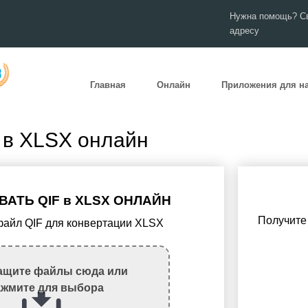
Нужна помощь? Св
адресу
Главная
Онлайн
Приложения для н
 в XLSX онлайн
АТЬ QIF в XLSX ОНЛАЙН
Получит
 файл QIF для конвертации XLSX
ащите файлы сюда или
ажмите для выбора