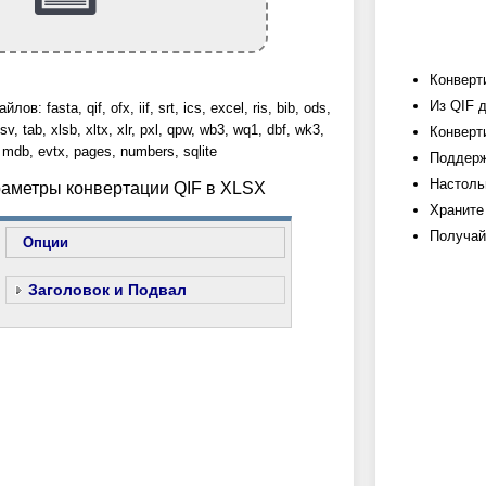
Конверт
Из QIF 
: fasta, qif, ofx, iif, srt, ics, excel, ris, bib, ods,
sv, tab, xlsb, xltx, xlr, pxl, qpw, wb3, wq1, dbf, wk3,
Конверти
 mdb, evtx, pages, numbers, sqlite
Поддерж
Настоль
раметры конвертации QIF в XLSX
Храните
Получай
Опции
Заголовок и Подвал