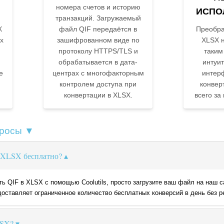
номера счетов и историю
ИСПО
транзакций. Загружаемый
X
файл QIF передаётся в
Преобра
х
зашифрованном виде по
XLSX н
протоколу HTTPS/TLS и
таким
обрабатывается в дата-
интуи
е
центрах с многофакторным
интер
контролем доступа при
конвер
конвертации в XLSX.
всего за
просы ▼
в XLSX бесплатно?
ь QIF в XLSX с помощью Coolutils, просто загрузите ваш файл на наш 
оставляет ограниченное количество бесплатных конверсий в день без р
LSX?