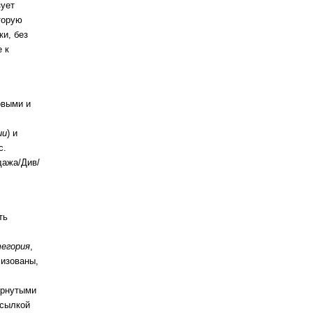
ует
торую
ки, без
 к
овыми и
ии
) и
с.
дажа/Див/
ть
егория
,
лизованы,
ернутыми
ссылкой