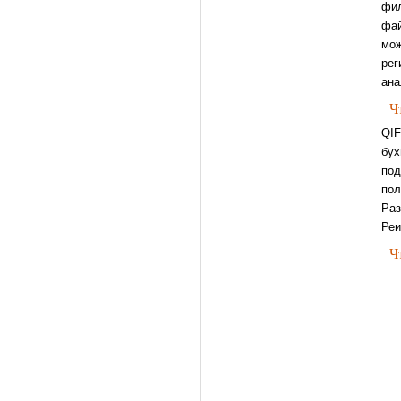
фил
фа
мож
рег
ана
Ч
QIF
бух
под
пол
Раз
Реи
Ч