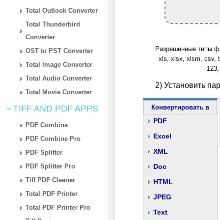
Total Outlook Converter
Total Thunderbird
Converter
Разрешенные типы файлов
OST to PST Converter
xls, xlsx, xlsm, csv, t
Total Image Converter
123,
Total Audio Converter
2) Установить па
Total Movie Converter
TIFF AND PDF APPS
Конвертировать в
PDF
PDF Combine
Excel
PDF Combine Pro
XML
PDF Splitter
PDF Splitter Pro
Doc
Tiff PDF Cleaner
HTML
Total PDF Printer
JPEG
Total PDF Printer Pro
Text