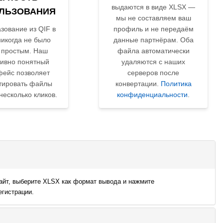
выдаются в виде XLSX —
ЛЬЗОВАНИЯ
мы не составляем ваш
зование из QIF в
профиль и не передаём
икогда не было
данные партнёрам. Оба
 простым. Наш
файла автоматически
тивно понятный
удаляются с наших
фейс позволяет
серверов после
тировать файлы
конвертации.
Политика
 несколько кликов.
конфиденциальности
.
сайт, выберите XLSX как формат вывода и нажмите
егистрации.