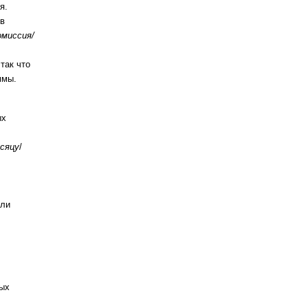
я.
в
омиссия/
так что
ммы.
ых
сяцу
/
или
ных