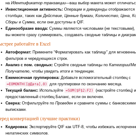
на
Идентификатор транзакции
—ваш выбор макета может отличатьс
Инвестиционная активность:
Операции и дивиденды отображаются 
столбцах, таких как
Действие
,
Ценные бумаги
,
Количество
,
Цена
,
К
Сборы
и
Сумма
, если они доступны в QIF.
Единообразие ввода:
Суммы являются числовыми (не текстовыми), 
вы можете сразу суммировать, создавать сводные таблицы и диагра
ыстрее работайте в Excel
Автоформат:
Примените “Форматировать как таблицу” для мгновенн
фильтров и чередующихся строк.
Анализ с пом. сводных:
Стройте сводные таблицы по
Категории
/
Ме
Получателю
, чтобы увидеть итоги и тенденции.
Ежемесячная группировка:
Добавьте вспомогательный столбец с
для группировки по окончанию месяца.
=EOMONTH([@Дата],0)
Текущий баланс:
Используйте
(настройте столбец) 
=SUM($F$2:F2)
предоставленный столбец Баланс, если он включен.
Сверка:
Отфильтруйте по
Проведен
и сравните суммы с банковскими
выписками.
еред конвертацией (лучшие практики)
Кодировка:
Экспортируйте QIF как UTF-8, чтобы избежать испорчен
нелатинских символов.