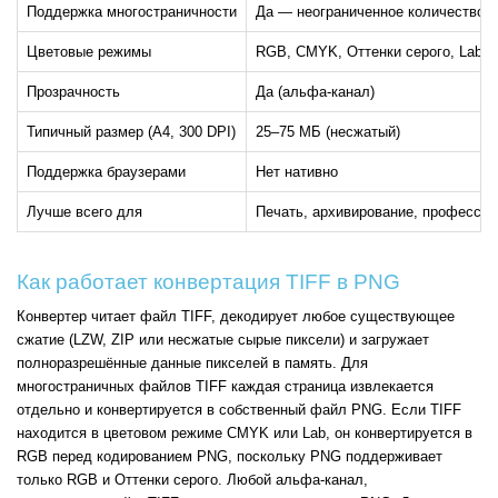
Поддержка многостраничности
Да — неограниченное количество 
Цветовые режимы
RGB, CMYK, Оттенки серого, Lab, д
Прозрачность
Да (альфа-канал)
Типичный размер (A4, 300 DPI)
25–75 МБ (несжатый)
Поддержка браузерами
Нет нативно
Лучше всего для
Печать, архивирование, профессио
Как работает конвертация TIFF в PNG
Конвертер читает файл TIFF, декодирует любое существующее
сжатие (LZW, ZIP или несжатые сырые пиксели) и загружает
полноразрешённые данные пикселей в память. Для
многостраничных файлов TIFF каждая страница извлекается
отдельно и конвертируется в собственный файл PNG. Если TIFF
находится в цветовом режиме CMYK или Lab, он конвертируется в
RGB перед кодированием PNG, поскольку PNG поддерживает
только RGB и Оттенки серого. Любой альфа-канал,