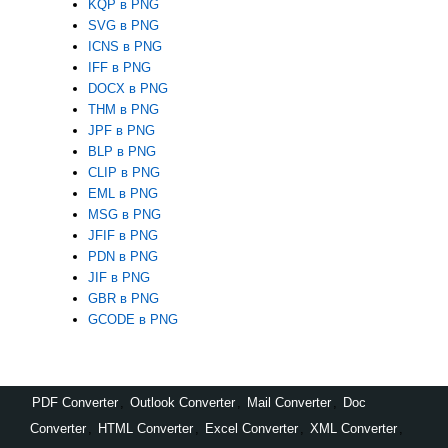
KQP в PNG
SVG в PNG
ICNS в PNG
IFF в PNG
DOCX в PNG
THM в PNG
JPF в PNG
BLP в PNG
CLIP в PNG
EML в PNG
MSG в PNG
JFIF в PNG
PDN в PNG
JIF в PNG
GBR в PNG
GCODE в PNG
PDF Converter
,
Outlook Converter
,
Mail Converter
,
Doc
Converter
,
HTML Converter
,
Excel Converter
,
XML Converter
,