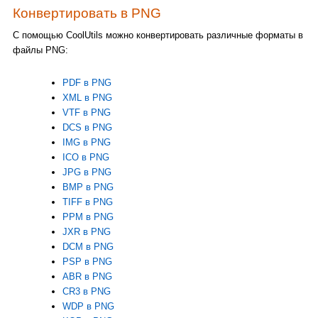
Конвертировать в PNG
С помощью CoolUtils можно конвертировать различные форматы в
файлы PNG:
PDF в PNG
XML в PNG
VTF в PNG
DCS в PNG
IMG в PNG
ICO в PNG
JPG в PNG
BMP в PNG
TIFF в PNG
PPM в PNG
JXR в PNG
DCM в PNG
PSP в PNG
ABR в PNG
CR3 в PNG
WDP в PNG