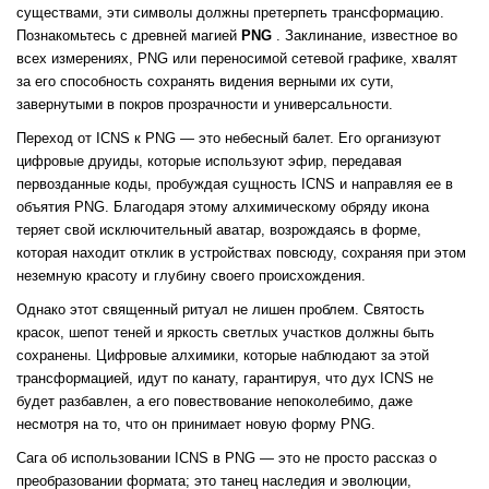
существами, эти символы должны претерпеть трансформацию.
Познакомьтесь с древней магией
PNG
. Заклинание, известное во
всех измерениях, PNG или переносимой сетевой графике, хвалят
за его способность сохранять видения верными их сути,
завернутыми в покров прозрачности и универсальности.
Переход от ICNS к PNG — это небесный балет. Его организуют
цифровые друиды, которые используют эфир, передавая
первозданные коды, пробуждая сущность ICNS и направляя ее в
объятия PNG. Благодаря этому алхимическому обряду икона
теряет свой исключительный аватар, возрождаясь в форме,
которая находит отклик в устройствах повсюду, сохраняя при этом
неземную красоту и глубину своего происхождения.
Однако этот священный ритуал не лишен проблем. Святость
красок, шепот теней и яркость светлых участков должны быть
сохранены. Цифровые алхимики, которые наблюдают за этой
трансформацией, идут по канату, гарантируя, что дух ICNS не
будет разбавлен, а его повествование непоколебимо, даже
несмотря на то, что он принимает новую форму PNG.
Сага об использовании ICNS в PNG — это не просто рассказ о
преобразовании формата; это танец наследия и эволюции,