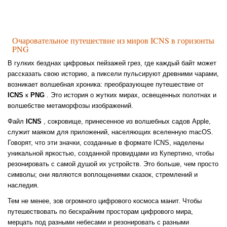
Очаровательное путешествие из миров ICNS в горизонты
PNG
В гулких безднах цифровых пейзажей грез, где каждый байт может
рассказать свою историю, а пиксели пульсируют древними чарами,
возникает волшебная хроника: преобразующее путешествие от
ICNS
к
PNG
. Это история о жутких мирах, освещенных полотнах и
волшебстве метаморфозы изображений.
Файл
ICNS
, сокровище, принесенное из волшебных садов Apple,
служит маяком для приложений, населяющих вселенную macOS.
Говорят, что эти значки, созданные в формате ICNS, наделены
уникальной яркостью, созданной провидцами из Купертино, чтобы
резонировать с самой душой их устройств. Это больше, чем просто
символы; они являются воплощениями сказок, стремлений и
наследия.
Тем не менее, зов огромного цифрового космоса манит. Чтобы
путешествовать по бескрайним просторам цифрового мира,
мерцать под разными небесами и резонировать с разными