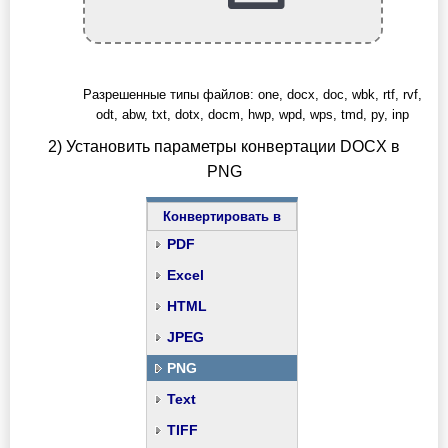
Разрешенные типы файлов: one, docx, doc, wbk, rtf, rvf,
odt, abw, txt, dotx, docm, hwp, wpd, wps, tmd, py, inp
2) Установить параметры конвертации DOCX в
PNG
Конвертировать в
PDF
Excel
HTML
JPEG
PNG
Text
TIFF