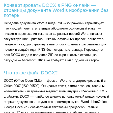
Конвертировать DOCX в PNG онлайн —
страницы документа Word в изображения без
потерь
Передача документа Word в виде PNG-изображений гарантирует,
что каждый получатель видит абсолютно одинаковый макет —
никакого перетекания текста из-за разных версий Word, никаких
отсутствующих шрифтов, никаких случайных правок. Конвертер
рендерит каждую страницу вашего .docx файла в разрешении для
печати и выдаёт один PNG без потерь на страницу. Перетащите
ваш DOCX сюда и получите ZIP со скриншотами страниц за
секунды — Microsoft Office не требуется ни с одной из сторон.
Что такое файл DOCX?
DOCX (Office Open XML) — формат Word, стандартизированный с
Office 2007 (ISO 29500). Он хранит текст, стили абзацев, таблицы,
колонтитулы и встроенные медиафайлы внутри ZIP-архива с XML-
файлами. DOCX — наиболее широко используемый редактируемый
формат документов, но для его просмотра нужен Word, LibreOffice,
Google Docs или совместимый текстовый процессор. Разные
версии ПО могут незначительно перетекать абзацы, изменять