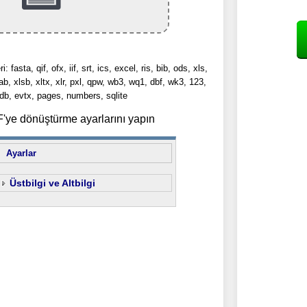
i: fasta, qif, ofx, iif, srt, ics, excel, ris, bib, ods, xls,
ab, xlsb, xltx, xlr, pxl, qpw, wb3, wq1, dbf, wk3, 123,
b, evtx, pages, numbers, sqlite
ye dönüştürme ayarlarını yapın
Ayarlar
Üstbilgi ve Altbilgi