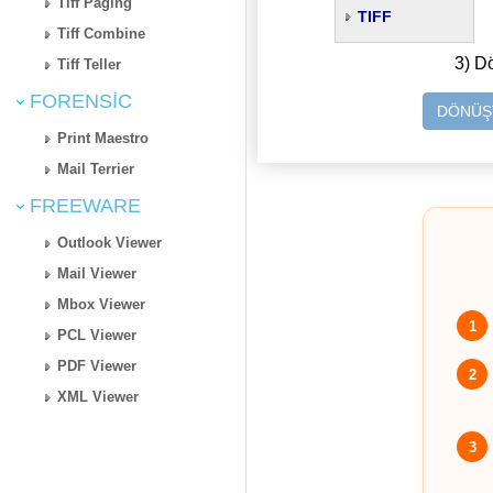
Tiff Paging
TIFF
Tiff Combine
3) D
Tiff Teller
FORENSIC
DÖNÜŞT
Print Maestro
Mail Terrier
FREEWARE
Outlook Viewer
Mail Viewer
Mbox Viewer
1
PCL Viewer
PDF Viewer
2
XML Viewer
3