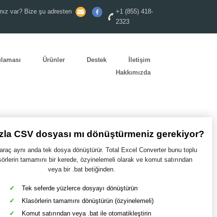
nız var? Bize şu adresten
+1 (855) 418-
2323
ulaması
Ürünler
Destek
İletişim
Hakkımızda
azla CSV dosyası mı dönüştürmeniz gerekiyor?
araç aynı anda tek dosya dönüştürür. Total Excel Converter bunu toplu
sörlerin tamamını bir kerede, özyinelemeli olarak ve komut satırından
veya bir .bat betiğinden.
Tek seferde yüzlerce dosyayı dönüştürün
Klasörlerin tamamını dönüştürün (özyinelemeli)
Komut satırından veya .bat ile otomatikleştirin