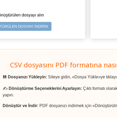
önüştürülen dosyayı alın
ÜRÜLEN DOSYAYI İNDİRİN
CSV dosyasını PDF formatına nası
💾
Dosyanızı Yükleyin:
Siteye gidin, «Dosya Yükle»ye tıklay
✍️
Dönüştürme Seçeneklerini Ayarlayın:
Çıktı formatı olara
yapın.
Dönüştür ve İndir:
PDF dosyanızı indirmek için «Dönüştürülmü