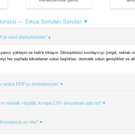
merkezlerinde işlenir.
aktar
ürücü — Sıkça Sorulan Sorular ▼
'ye nasıl dönüştürürüm?
anızı yükleyin ve İndir'e tıklayın. Dönüştürücü sınırlayıcıyı (virgül, noktalı
iyi her sayfada tekrarlanan sütun başlıkları, otomatik sütun genişlikleri ve al
ne neden PDF'ye dönüştüreyim?
 ve ondalık virgüllü Avrupa CSV dosyalarını işler mi?
osyalarıyla ne olur?