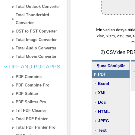
Total Outlook Converter
Total Thunderbird
Converter
İzin verilen dosya türler
OST to PST Converter
xlsx, xlsm, csv, tsv, t
Total Image Converter
md
Total Audio Converter
2) CSV'den PDF'
Total Movie Converter
TIFF AND PDF APPS
Şuna Dönüştür
PDF
PDF Combine
Excel
PDF Combine Pro
XML
PDF Splitter
PDF Splitter Pro
Doc
Tiff PDF Cleaner
HTML
Total PDF Printer
JPEG
Total PDF Printer Pro
Text