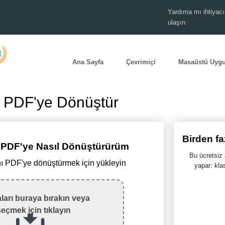
Yardıma mı ihtiyacı
ulaşın
Ana Sayfa
Çevrimiçi
Masaüstü Uyg
i PDF'ye Dönüştür
Birden f
i PDF'ye Nasıl Dönüştürürüm
Bu ücretsiz 
ı PDF'ye dönüştürmek için yükleyin
yapar: kla
ları buraya bırakın veya
seçmek için tıklayın