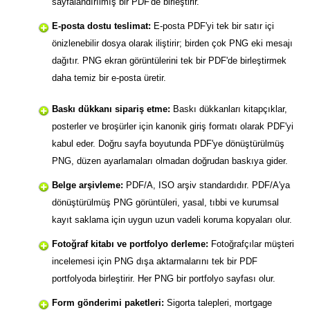
sayfalandırılmış bir PDF'de birleştirir.
E-posta dostu teslimat:
E-posta PDF'yi tek bir satır içi
önizlenebilir dosya olarak iliştirir; birden çok PNG eki mesajı
dağıtır. PNG ekran görüntülerini tek bir PDF'de birleştirmek
daha temiz bir e-posta üretir.
Baskı dükkanı sipariş etme:
Baskı dükkanları kitapçıklar,
posterler ve broşürler için kanonik giriş formatı olarak PDF'yi
kabul eder. Doğru sayfa boyutunda PDF'ye dönüştürülmüş
PNG, düzen ayarlamaları olmadan doğrudan baskıya gider.
Belge arşivleme:
PDF/A, ISO arşiv standardıdır. PDF/A'ya
dönüştürülmüş PNG görüntüleri, yasal, tıbbi ve kurumsal
kayıt saklama için uygun uzun vadeli koruma kopyaları olur.
Fotoğraf kitabı ve portfolyo derleme:
Fotoğrafçılar müşteri
incelemesi için PNG dışa aktarmalarını tek bir PDF
portfolyoda birleştirir. Her PNG bir portfolyo sayfası olur.
Form gönderimi paketleri:
Sigorta talepleri, mortgage