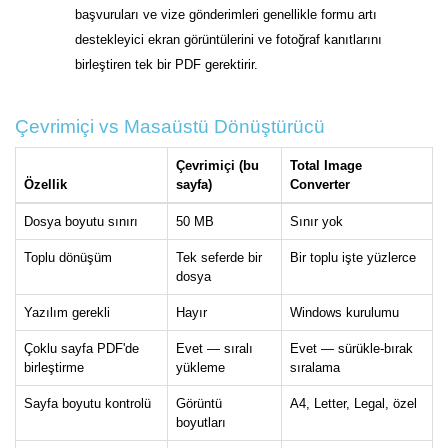
başvuruları ve vize gönderimleri genellikle formu artı
destekleyici ekran görüntülerini ve fotoğraf kanıtlarını
birleştiren tek bir PDF gerektirir.
Çevrimiçi vs Masaüstü Dönüştürücü
Çevrimiçi (bu
Total Image
Özellik
sayfa)
Converter
Dosya boyutu sınırı
50 MB
Sınır yok
Toplu dönüşüm
Tek seferde bir
Bir toplu işte yüzlerce
dosya
Yazılım gerekli
Hayır
Windows kurulumu
Çoklu sayfa PDF'de
Evet — sıralı
Evet — sürükle-bırak
birleştirme
yükleme
sıralama
Sayfa boyutu kontrolü
Görüntü
A4, Letter, Legal, özel
boyutları