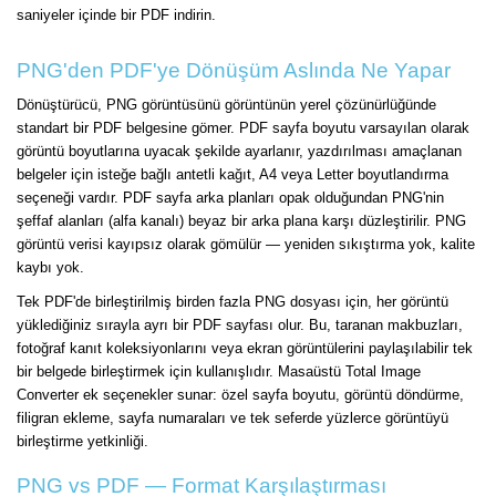
saniyeler içinde bir PDF indirin.
PNG'den PDF'ye Dönüşüm Aslında Ne Yapar
Dönüştürücü, PNG görüntüsünü görüntünün yerel çözünürlüğünde
standart bir PDF belgesine gömer. PDF sayfa boyutu varsayılan olarak
görüntü boyutlarına uyacak şekilde ayarlanır, yazdırılması amaçlanan
belgeler için isteğe bağlı antetli kağıt, A4 veya Letter boyutlandırma
seçeneği vardır. PDF sayfa arka planları opak olduğundan PNG'nin
şeffaf alanları (alfa kanalı) beyaz bir arka plana karşı düzleştirilir. PNG
görüntü verisi kayıpsız olarak gömülür — yeniden sıkıştırma yok, kalite
kaybı yok.
Tek PDF'de birleştirilmiş birden fazla PNG dosyası için, her görüntü
yüklediğiniz sırayla ayrı bir PDF sayfası olur. Bu, taranan makbuzları,
fotoğraf kanıt koleksiyonlarını veya ekran görüntülerini paylaşılabilir tek
bir belgede birleştirmek için kullanışlıdır. Masaüstü Total Image
Converter ek seçenekler sunar: özel sayfa boyutu, görüntü döndürme,
filigran ekleme, sayfa numaraları ve tek seferde yüzlerce görüntüyü
birleştirme yetkinliği.
PNG vs PDF — Format Karşılaştırması