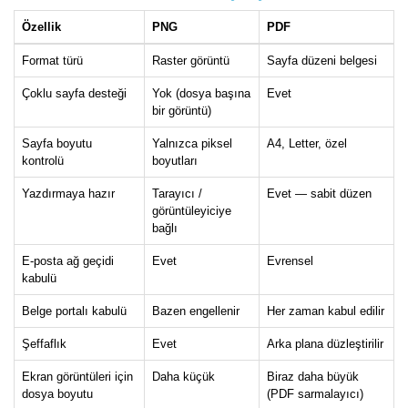
Özellik
PNG
PDF
Format türü
Raster görüntü
Sayfa düzeni belgesi
Çoklu sayfa desteği
Yok (dosya başına
Evet
bir görüntü)
Sayfa boyutu
Yalnızca piksel
A4, Letter, özel
kontrolü
boyutları
Yazdırmaya hazır
Tarayıcı /
Evet — sabit düzen
görüntüleyiciye
bağlı
E-posta ağ geçidi
Evet
Evrensel
kabulü
Belge portalı kabulü
Bazen engellenir
Her zaman kabul edilir
Şeffaflık
Evet
Arka plana düzleştirilir
Ekran görüntüleri için
Daha küçük
Biraz daha büyük
dosya boyutu
(PDF sarmalayıcı)