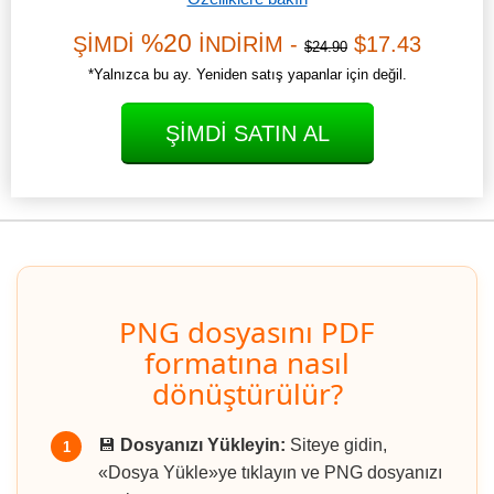
%20
ŞİMDİ
İNDİRİM -
$17.43
$24.90
*Yalnızca bu ay. Yeniden satış yapanlar için değil.
ŞIMDI SATIN AL
PNG dosyasını PDF
formatına nasıl
dönüştürülür?
💾
Dosyanızı Yükleyin:
Siteye gidin,
1
«Dosya Yükle»ye tıklayın ve PNG dosyanızı