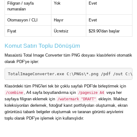
Filigran / sayfa
Yok
Evet
numaraları
Otomasyon / CLI
Hayır
Evet
Fiyat
Ücretsiz
$29.90'dan başlar
Komut Satırı Toplu Dönüşüm
Masaüstü Total Image Converter tüm PNG dosyası klasörlerini otomatik
olarak PDF'ye işler:
TotalImageConverter.exe C:\PNGs\*.png /pdf /out C:\P
Klasördeki tüm PNG'leri tek bir çoklu sayfalı PDF'de birleştirmek için
, A4 sayfa boyutlandırma için
veya her
/combine
/pagesize A4
sayfaya filigran eklemek için
ekleyin. Makbuz
/watermark "DRAFT"
koleksiyonları derlemek, fotoğraf kanıt portfolyoları oluşturmak, ekran
görüntüsü tabanlı belgeler oluşturmak ve taranan görüntü arşivlerini
toplu olarak PDF'ye işlemek için kullanışlıdır.