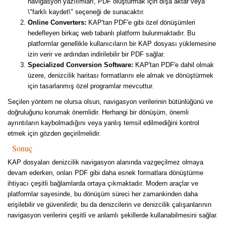
navigasyon yazılımları, PDF oluşturmak için dışa aktar veya
\"farklı kaydet\" seçeneği de sunacaktır.
Online Converters:
KAP'tan PDF'e gibi özel dönüşümleri
hedefleyen birkaç web tabanlı platform bulunmaktadır. Bu
platformlar genellikle kullanıcıların bir KAP dosyası yüklemesine
izin verir ve ardından indirilebilir bir PDF sağlar.
Specialized Conversion Software:
KAP'tan PDF'e dahil olmak
üzere, denizcilik haritası formatlarını ele almak ve dönüştürmek
için tasarlanmış özel programlar mevcuttur.
Seçilen yöntem ne olursa olsun, navigasyon verilerinin bütünlüğünü ve
doğruluğunu korumak önemlidir. Herhangi bir dönüşüm, önemli
ayrıntıların kaybolmadığını veya yanlış temsil edilmediğini kontrol
etmek için gözden geçirilmelidir.
Sonuç
KAP dosyaları denizcilik navigasyon alanında vazgeçilmez olmaya
devam ederken, onları PDF gibi daha esnek formatlara dönüştürme
ihtiyacı çeşitli bağlamlarda ortaya çıkmaktadır. Modern araçlar ve
platformlar sayesinde, bu dönüşüm süreci her zamankinden daha
erişilebilir ve güvenilirdir, bu da denizcilerin ve denizcilik çalışanlarının
navigasyon verilerini çeşitli ve anlamlı şekillerde kullanabilmesini sağlar.