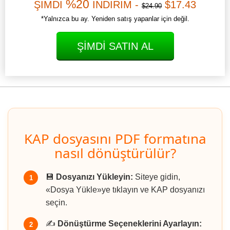
%20
ŞİMDİ
İNDİRİM -
$17.43
$24.90
*Yalnızca bu ay. Yeniden satış yapanlar için değil.
ŞIMDI SATIN AL
KAP dosyasını PDF formatına
nasıl dönüştürülür?
💾
Dosyanızı Yükleyin:
Siteye gidin,
1
«Dosya Yükle»ye tıklayın ve KAP dosyanızı
seçin.
✍️
Dönüştürme Seçeneklerini Ayarlayın:
2