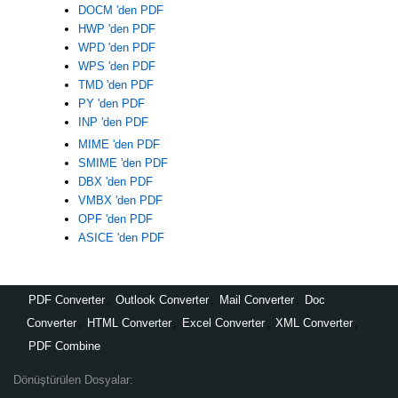
DOCM 'den PDF
HWP 'den PDF
WPD 'den PDF
WPS 'den PDF
TMD 'den PDF
PY 'den PDF
INP 'den PDF
MIME 'den PDF
SMIME 'den PDF
DBX 'den PDF
VMBX 'den PDF
OPF 'den PDF
ASICE 'den PDF
PDF Converter
,
Outlook Converter
,
Mail Converter
,
Doc
Converter
,
HTML Converter
,
Excel Converter
,
XML Converter
,
PDF Combine
Dönüştürülen Dosyalar: