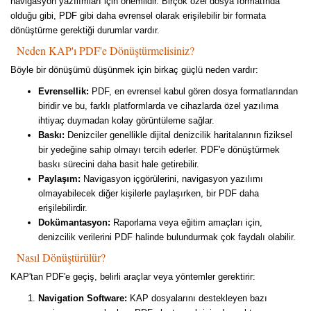
navigasyon yazılımları için önemlidir. Birçok özel dosya formatında
olduğu gibi, PDF gibi daha evrensel olarak erişilebilir bir formata
dönüştürme gerektiği durumlar vardır.
Neden KAP'ı PDF'e Dönüştürmelisiniz?
Böyle bir dönüşümü düşünmek için birkaç güçlü neden vardır:
Evrensellik:
PDF, en evrensel kabul gören dosya formatlarından
biridir ve bu, farklı platformlarda ve cihazlarda özel yazılıma
ihtiyaç duymadan kolay görüntüleme sağlar.
Baskı:
Denizciler genellikle dijital denizcilik haritalarının fiziksel
bir yedeğine sahip olmayı tercih ederler. PDF'e dönüştürmek
baskı sürecini daha basit hale getirebilir.
Paylaşım:
Navigasyon içgörülerini, navigasyon yazılımı
olmayabilecek diğer kişilerle paylaşırken, bir PDF daha
erişilebilirdir.
Dokümantasyon:
Raporlama veya eğitim amaçları için,
denizcilik verilerini PDF halinde bulundurmak çok faydalı olabilir.
Nasıl Dönüştürülür?
KAP'tan PDF'e geçiş, belirli araçlar veya yöntemler gerektirir:
Navigation Software:
KAP dosyalarını destekleyen bazı