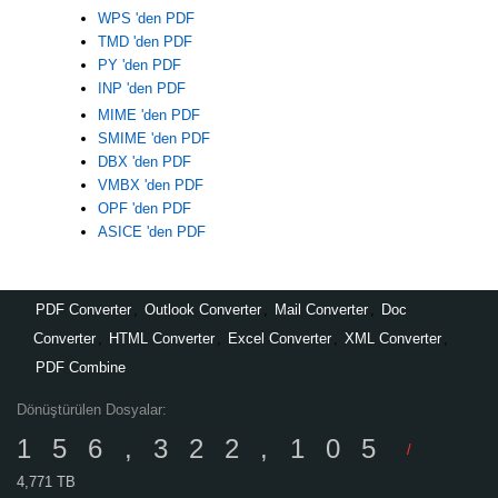
WPS 'den PDF
TMD 'den PDF
PY 'den PDF
INP 'den PDF
MIME 'den PDF
SMIME 'den PDF
DBX 'den PDF
VMBX 'den PDF
OPF 'den PDF
ASICE 'den PDF
PDF Converter
,
Outlook Converter
,
Mail Converter
,
Doc
Converter
,
HTML Converter
,
Excel Converter
,
XML Converter
,
PDF Combine
Dönüştürülen Dosyalar:
156,322,105
/
4,771 TB