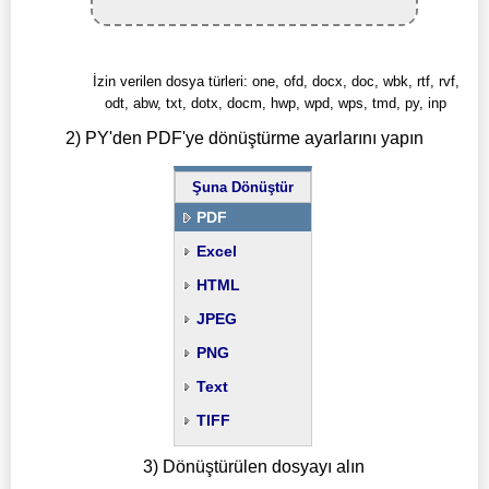
İzin verilen dosya türleri: one, ofd, docx, doc, wbk, rtf, rvf,
odt, abw, txt, dotx, docm, hwp, wpd, wps, tmd, py, inp
2) PY'den PDF'ye dönüştürme ayarlarını yapın
Şuna Dönüştür
PDF
Excel
HTML
JPEG
PNG
Text
TIFF
3) Dönüştürülen dosyayı alın