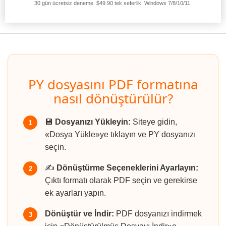
30 gün ücretsiz deneme. $49.90 tek seferlik. Windows 7/8/10/11.
PY dosyasını PDF formatına
nasıl dönüştürülür?
💾
Dosyanızı Yükleyin:
Siteye gidin,
1
«Dosya Yükle»ye tıklayın ve PY dosyanızı
seçin.
✍️
Dönüştürme Seçeneklerini Ayarlayın:
2
Çıktı formatı olarak PDF seçin ve gerekirse
ek ayarları yapın.
Dönüştür ve İndir:
PDF dosyanızı indirmek
3