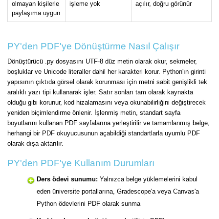
olmayan kişilerle
işleme yok
açılır, doğru görünür
paylaşıma uygun
PY'den PDF'ye Dönüştürme Nasıl Çalışır
Dönüştürücü .py dosyasını UTF-8 düz metin olarak okur, sekmeler,
boşluklar ve Unicode literaller dahil her karakteri korur. Python'ın girinti
yapısının çıktıda görsel olarak korunması için metni sabit genişlikli tek
aralıklı yazı tipi kullanarak işler. Satır sonları tam olarak kaynakta
olduğu gibi korunur, kod hizalamasını veya okunabilirliğini değiştirecek
yeniden biçimlendirme önlenir. İşlenmiş metin, standart sayfa
boyutlarını kullanan PDF sayfalarına yerleştirilir ve tamamlanmış belge,
herhangi bir PDF okuyucusunun açabildiği standartlarla uyumlu PDF
olarak dışa aktarılır.
PY'den PDF'ye Kullanım Durumları
Ders ödevi sunumu:
Yalnızca belge yüklemelerini kabul
eden üniversite portallarına, Gradescope'a veya Canvas'a
Python ödevlerini PDF olarak sunma