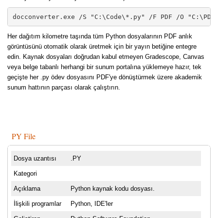
docconverter.exe /S "C:\Code\*.py" /F PDF /O "C:\PDF
Her dağıtım kilometre taşında tüm Python dosyalarının PDF anlık
görüntüsünü otomatik olarak üretmek için bir yayın betiğine entegre
edin. Kaynak dosyaları doğrudan kabul etmeyen Gradescope, Canvas
veya belge tabanlı herhangi bir sunum portalına yüklemeye hazır, tek
geçişte her .py ödev dosyasını PDF'ye dönüştürmek üzere akademik
sunum hattının parçası olarak çalıştırın.
PY File
Dosya uzantısı
.PY
Kategori
Açıklama
Python kaynak kodu dosyası.
İlişkili programlar
Python, IDE'ler