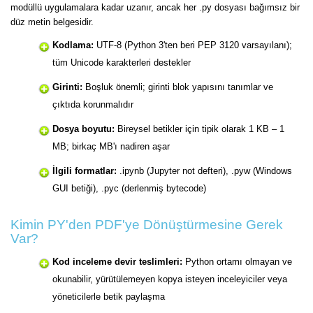
modüllü uygulamalara kadar uzanır, ancak her .py dosyası bağımsız bir
düz metin belgesidir.
Kodlama:
UTF-8 (Python 3'ten beri PEP 3120 varsayılanı);
tüm Unicode karakterleri destekler
Girinti:
Boşluk önemli; girinti blok yapısını tanımlar ve
çıktıda korunmalıdır
Dosya boyutu:
Bireysel betikler için tipik olarak 1 KB – 1
MB; birkaç MB'ı nadiren aşar
İlgili formatlar:
.ipynb (Jupyter not defteri), .pyw (Windows
GUI betiği), .pyc (derlenmiş bytecode)
Kimin PY'den PDF'ye Dönüştürmesine Gerek
Var?
Kod inceleme devir teslimleri:
Python ortamı olmayan ve
okunabilir, yürütülemeyen kopya isteyen inceleyiciler veya
yöneticilerle betik paylaşma