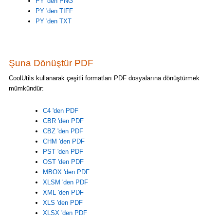
PY 'den PNG
PY 'den TIFF
PY 'den TXT
Şuna Dönüştür PDF
CoolUtils kullanarak çeşitli formatları PDF dosyalarına dönüştürmek
mümkündür:
C4 'den PDF
CBR 'den PDF
CBZ 'den PDF
CHM 'den PDF
PST 'den PDF
OST 'den PDF
MBOX 'den PDF
XLSM 'den PDF
XML 'den PDF
XLS 'den PDF
XLSX 'den PDF