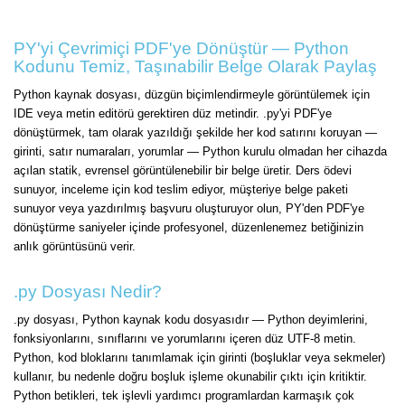
PY'yi Çevrimiçi PDF'ye Dönüştür — Python
Kodunu Temiz, Taşınabilir Belge Olarak Paylaş
Python kaynak dosyası, düzgün biçimlendirmeyle görüntülemek için
IDE veya metin editörü gerektiren düz metindir. .py'yi PDF'ye
dönüştürmek, tam olarak yazıldığı şekilde her kod satırını koruyan —
girinti, satır numaraları, yorumlar — Python kurulu olmadan her cihazda
açılan statik, evrensel görüntülenebilir bir belge üretir. Ders ödevi
sunuyor, inceleme için kod teslim ediyor, müşteriye belge paketi
sunuyor veya yazdırılmış başvuru oluşturuyor olun, PY'den PDF'ye
dönüştürme saniyeler içinde profesyonel, düzenlenemez betiğinizin
anlık görüntüsünü verir.
.py Dosyası Nedir?
.py dosyası, Python kaynak kodu dosyasıdır — Python deyimlerini,
fonksiyonlarını, sınıflarını ve yorumlarını içeren düz UTF-8 metin.
Python, kod bloklarını tanımlamak için girinti (boşluklar veya sekmeler)
kullanır, bu nedenle doğru boşluk işleme okunabilir çıktı için kritiktir.
Python betikleri, tek işlevli yardımcı programlardan karmaşık çok