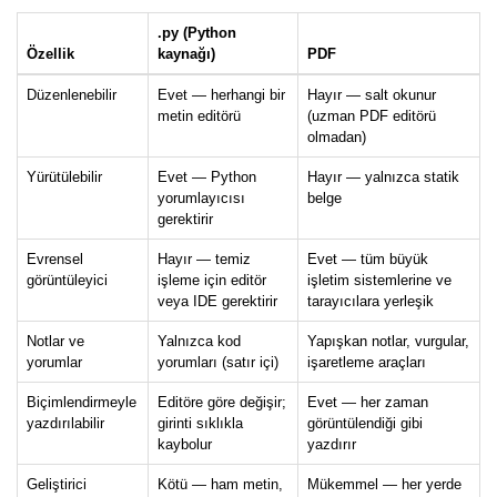
.py (Python
Özellik
kaynağı)
PDF
Düzenlenebilir
Evet — herhangi bir
Hayır — salt okunur
metin editörü
(uzman PDF editörü
olmadan)
Yürütülebilir
Evet — Python
Hayır — yalnızca statik
yorumlayıcısı
belge
gerektirir
Evrensel
Hayır — temiz
Evet — tüm büyük
görüntüleyici
işleme için editör
işletim sistemlerine ve
veya IDE gerektirir
tarayıcılara yerleşik
Notlar ve
Yalnızca kod
Yapışkan notlar, vurgular,
yorumlar
yorumları (satır içi)
işaretleme araçları
Biçimlendirmeyle
Editöre göre değişir;
Evet — her zaman
yazdırılabilir
girinti sıklıkla
görüntülendiği gibi
kaybolur
yazdırır
Geliştirici
Kötü — ham metin,
Mükemmel — her yerde