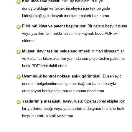
Kod inceleme paketi:
Her .py betiğinin PDF'ye
dönüştürüldüğü ve teknik inceleyici için tek belgede
birleştirildiği çok dosyalı inceleme paketi hazırlama
Fikri mülkiyet ve patent başvurusu:
Bir patent başvurusuna
veya yazılım telif hakkı tescilinine kaynak kodu PDF eki
ekleme
Müşteri devir teslim belgelendirmesi:
Mimari diyagramlar
ve kullanıcı kılavuzlarının yanında son proje teslim paketine
betik PDF'lerini dahil etme
Uyumluluk kontrol noktası anlık görüntüsü:
Düzenleyici
denetim belgelendirmesi için her dağıtım tarihi itibarıyla
otomasyon betiklerinin tam durumunu dondurma
Yazdırılmış masaüstü başvurusu:
Operasyonel ekipler için
bir yardımcı betiği veya yapılandırma dosyasını lamine hızlı
başvuru kartı olarak yazdırma