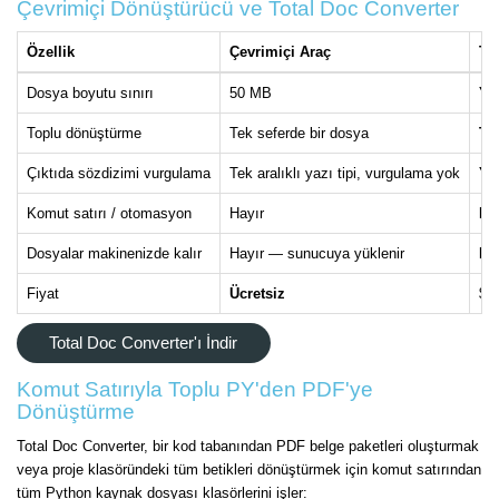
Çevrimiçi Dönüştürücü ve Total Doc Converter
Özellik
Çevrimiçi Araç
To
Dosya boyutu sınırı
50 MB
Yo
Toplu dönüştürme
Tek seferde bir dosya
Tü
Çıktıda sözdizimi vurgulama
Tek aralıklı yazı tipi, vurgulama yok
Yap
Komut satırı / otomasyon
Hayır
Ev
Dosyalar makinenizde kalır
Hayır — sunucuya yüklenir
Ev
Fiyat
Ücretsiz
$2
Total Doc Converter'ı İndir
Komut Satırıyla Toplu PY'den PDF'ye
Dönüştürme
Total Doc Converter, bir kod tabanından PDF belge paketleri oluşturmak
veya proje klasöründeki tüm betikleri dönüştürmek için komut satırından
tüm Python kaynak dosyası klasörlerini işler: