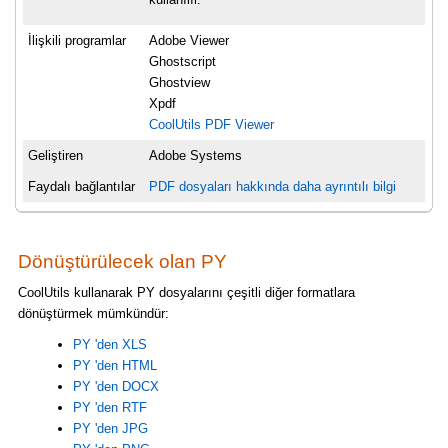
İlişkili programlar
Adobe Viewer
Ghostscript
Ghostview
Xpdf
CoolUtils PDF Viewer
Geliştiren
Adobe Systems
Faydalı bağlantılar
PDF dosyaları hakkında daha ayrıntılı bilgi
Dönüştürülecek olan PY
CoolUtils kullanarak PY dosyalarını çeşitli diğer formatlara
dönüştürmek mümkündür:
PY 'den XLS
PY 'den HTML
PY 'den DOCX
PY 'den RTF
PY 'den JPG