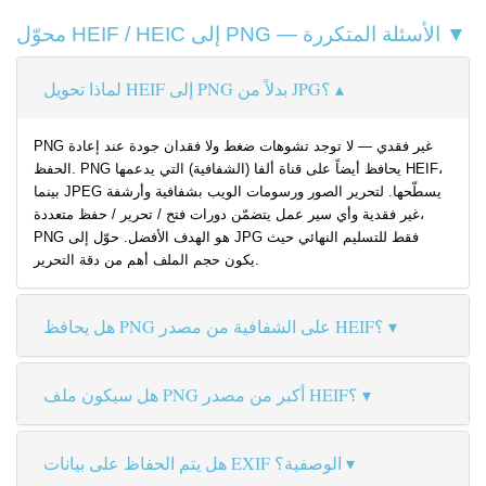
محوّل HEIF / HEIC إلى PNG — الأسئلة المتكررة ▼
لماذا تحويل HEIF إلى PNG بدلاً من JPG؟
PNG غير فقدي — لا توجد تشوهات ضغط ولا فقدان جودة عند إعادة
الحفظ. PNG يحافظ أيضاً على قناة ألفا (الشفافية) التي يدعمها HEIF،
بينما JPEG يسطّحها. لتحرير الصور ورسومات الويب بشفافية وأرشفة
غير فقدية وأي سير عمل يتضمّن دورات فتح / تحرير / حفظ متعددة،
PNG هو الهدف الأفضل. حوّل إلى JPG فقط للتسليم النهائي حيث
يكون حجم الملف أهم من دقة التحرير.
هل يحافظ PNG على الشفافية من مصدر HEIF؟
هل سيكون ملف PNG أكبر من مصدر HEIF؟
هل يتم الحفاظ على بيانات EXIF الوصفية؟