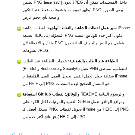
تضمن PNG دون إعادة ضغط. JPEG داخل المستندات يمكن أن
يُظهر تموجات وتشوهات ضغط عند التكبير. PNG يُبقي الصورة
واضحة بأي حجم عرض.
سير عمل لقطات الشاشة والتقاط الواجهة:
لقطات شاشة iPhone
بصيغة HEIC المحوّلة إلى PNG تكون أكثر حدة للوثائق التقنية
وتقارير الأخطاء لأن PNG يتعامل مع النص والحواف الحادة دون
تشوهات JPEG.
الطباعة عند الطلب بالشفافية:
خدمات الطباعة عند الطلب
(Printful و Redbubble و Society6) تقبل PNG للتصاميم بمناطق
شفافة حول العمل الفني. تحويل العمل الفني المُلتقط بـ iPhone
من HEIF إلى PNG هو المسار الصحيح لهذه المنصات.
استضافة GitHub والوثائق:
لقطات README والرسوم البيانية
التقنية والمرئيات لكتل الكود على GitHub ومواقع الوثائق تعمل
بشكل أفضل كـ PNG. تحويل لقطات iPhone من HEIC إلى PNG
يُنتج نتائج أكثر حدة من HEIC إلى JPG.