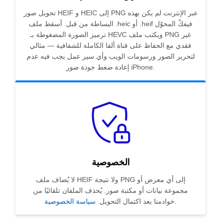
تحويل صور HEIF و HEIC إلى PNG عبر الإنترنت لم يكن بهذه
البساطة من قبل. أسقط ملف .heic أو .heif فيفكّ المحوّل
ترميز الصورة المضغوطة بـ HEVC ويكتب ملف PNG غير
فقدي مع الحفاظ على قناة ألفا الكاملة للشفافية — مثالي
لتحرير الصور ورسومات الويب وأي سير عمل يجب فيه عدم
إعادة ضغط جودة صور iPhone.
الخصوصية
لا يُضاف ملف HEIF ولا نتيجة PNG إلى أي معرض أو
مجموعة بيانات أو مكتبة صور. يُحذف الملفان تلقائيًا من
.
خوادمنا بعد اكتمال التحويل.
سياسة الخصوصية