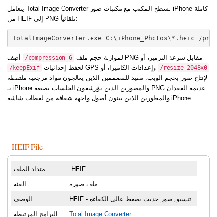
يتعامل Total Image Converter لسطح المكتب مع مكتبات صور iPhone كاملة
من HEIF إلى PNG تلقائياً:
TotalImageConverter.exe C:\iPhone_Photos\*.heic /png
لموازنة حجم ملف PNG مقابل سرعة الترميز، أو
أضِف
/compression 6
لحفظ إحداثيات GPS وإعدادات الكاميرا، أو
/keepExif
/resize 2048x0
لإنتاج صور بحجم الويب. مفيد للمصممين الذين يعالجون مواد مرجعية ملتقطة
بـ iPhone والمصورين الذين يؤرشفون الجلسات بصيغة PNG عديمة الفقدان
والمطورين الذين يبنون أصول واجهة شفافة من لقطات شاشة iPhone.
HEIF File
.HEIF
امتداد الملف
ملف صورة
الفئة
HEIF - تنسيق صور حديث بضغط عالي الكفاءة.
الوصف
Total Image Converter
البرامج المرتبطة