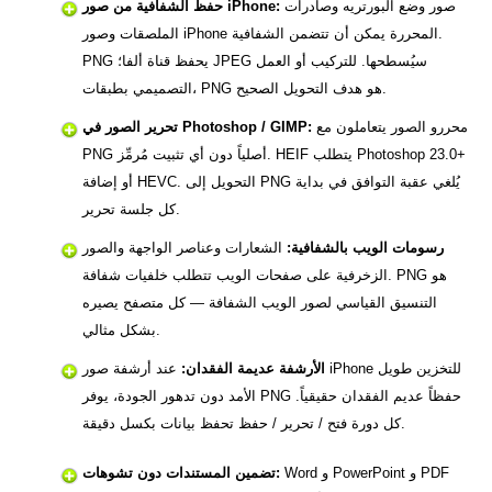
صور وضع البورتريه وصادرات
حفظ الشفافية من صور iPhone:
الملصقات وصور iPhone المحررة يمكن أن تتضمن الشفافية.
PNG يحفظ قناة ألفا؛ JPEG سيُسطحها. للتركيب أو العمل
التصميمي بطبقات، PNG هو هدف التحويل الصحيح.
محررو الصور يتعاملون مع
تحرير الصور في Photoshop / GIMP:
PNG أصلياً دون أي تثبيت مُرمِّز. HEIF يتطلب Photoshop 23.0+
أو إضافة HEVC. التحويل إلى PNG يُلغي عقبة التوافق في بداية
كل جلسة تحرير.
رسومات الويب بالشفافية:
الشعارات وعناصر الواجهة والصور
الزخرفية على صفحات الويب تتطلب خلفيات شفافة. PNG هو
التنسيق القياسي لصور الويب الشفافة — كل متصفح يصيره
بشكل مثالي.
الأرشفة عديمة الفقدان:
عند أرشفة صور iPhone للتخزين طويل
الأمد دون تدهور الجودة، يوفر PNG حفظاً عديم الفقدان حقيقياً.
كل دورة فتح / تحرير / حفظ تحفظ بيانات بكسل دقيقة.
Word و PowerPoint و PDF
تضمين المستندات دون تشوهات: