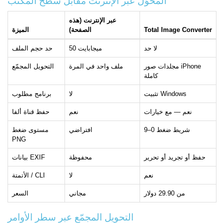
المحوّل عبر الإنترنت مقابل سطح المكتب
عبر الإنترنت (هذه
Total Image Converter
الصفحة)
الميزة
لا حد
50 ميجابايت
حد حجم الملف
مجلدات صور iPhone
ملف واحد في المرة
التحويل المجمّع
كاملة
تثبيت Windows
لا
برنامج مطلوب
نعم — مع خيارات
نعم
حفظ قناة ألفا
شريط ضغط 0–9
افتراضي
مستوى ضغط
PNG
حفظ أو تجريد أو تحرير
محفوظة
بيانات EXIF
نعم
لا
الأتمتة / CLI
من 29.90 دولار
مجاني
السعر
التحويل المجمّع عبر سطر الأوامر