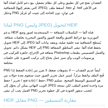
الفقدان تفتح في كل تطبيق وعلى كل نظام تشغيل، مع دعم كامل لقناة ألفا
للشفافية (التي يفتقر إليها JPEG). أسقط ملف .heic أو .heif في الأعلى
وحمّل PNG في ثوانٍ، دون الحاجة إلى تثبيت أي مُرمِّز.
لماذا PNG (وليس JPEG) لتحويل HEIF
يدعم HEIF قناة ألفا — البكسلات الشفافة — المستخدمة لصور وضع
البورتريه مع خرائط العمق وأقنعة الصور والصور المحررة بخلفيات شفافة.
تحويل HEIF إلى JPEG يُسطح الشفافية ضد خلفية صلبة، ويفقد بيانات ألفا
بشكل دائم. تحويل HEIF إلى PNG يحفظ قناة ألفا: تبقى المناطق الشفافة
شفافة في الإخراج، جاهزة للتركيب في Photoshop والعمل التصميمي بطبقات
ورسومات الويب وأي سير عمل يحتاج إلى تركيب الصورة على خلفيات
مختلفة.
PNG أيضاً عديم الفقدان — لا تشوهات ضغط، لا ضرر من إعادة الضغط إذا
فُتح الملف وحُفظ مراراً. لسير عمل تحرير الصور حيث ستقوم بعدة جولات من
حفظ / إعادة فتح / تحرير / حفظ، PNG هو التنسيق الوسيط الصحيح. تسليم
الويب النهائي يمكن أن يحوّل إلى JPEG مرة واحدة لحجم الملف، لكن نسخة
العمل يجب أن تبقى PNG لتجنب تدهور الجودة في كل خطوة تحرير.
HEIF مقابل PNG — مقارنة التنسيقين