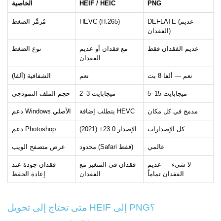
PNG
HEIF / HEIC
الخاصية
DEFLATE (عديم
HEVC (H.265)
مُرمِّز الضغط
الفقدان)
عديم الفقدان فقط
مع فقدان أو عديم
نوع الضغط
الفقدان
نعم — ألفا 8 بت
نعم
الشفافية (ألفا)
5–15 ميجابايت
2–3 ميجابايت
حجم الملف النموذجي
مدمج في كل مكان
يتطلب إضافة HEVC
دعم Windows الأصلي
كل الإصدارات
الإصدار 23.0+ (2021)
دعم Photoshop
عالمي
محدود (Safari فقط)
عرض متصفح الويب
لا شيء — عديم
فقدان في المتغير مع
فقدان جودة عند
الفقدان تماماً
الفقدان
إعادة الحفظ
متى تحتاج إلى تحويل HEIF إلى PNG؟