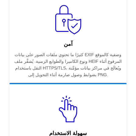
آمن
كثيرًا ما تحتوي ملفات الصور على بيانات EXIF وصفية كالموقع
ونوع الكاميرا والطوابع الزمنية. يُشفَّر ملف HEIF المرفوع أثناء
النقل باستخدام HTTPS/TLS، ويُعالَج في مراكز بيانات مؤمَّنة
بضوابط وصول صارمة أثناء التحويل إلى PNG.
سهولة الاستخدام