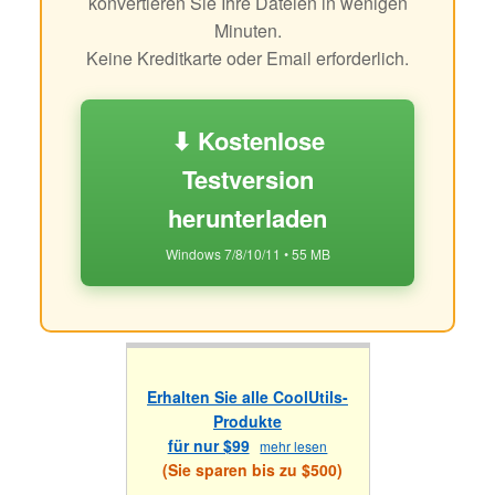
konvertieren Sie Ihre Dateien in wenigen
Minuten.
Keine Kreditkarte oder Email erforderlich.
⬇ Kostenlose
Testversion
herunterladen
Windows 7/8/10/11 • 55 MB
Erhalten Sie alle CoolUtils-
Produkte
für nur $99
mehr lesen
(Sie sparen bis zu $500)