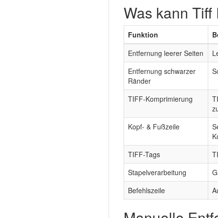
Was kann Tiff
Funktion
B
Entfernung leerer Seiten
L
Entfernung schwarzer
S
Ränder
TIFF-Komprimierung
T
z
Kopf- & Fußzeile
S
K
TIFF-Tags
T
Stapelverarbeitung
G
Befehlszeile
A
Manuelle Entfe