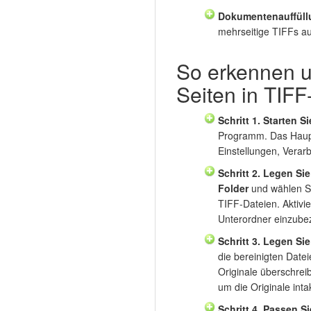
Dokumentenauffüll
mehrseitige TIFFs au
So erkennen u
Seiten in TIFF
Schritt 1. Starten S
Programm. Das Haupt
Einstellungen, Verar
Schritt 2. Legen Si
Folder
und wählen Si
TIFF-Dateien. Aktivi
Unterordner einzube
Schritt 3. Legen Si
die bereinigten Date
Originale überschrei
um die Originale inta
Schritt 4. Passen S