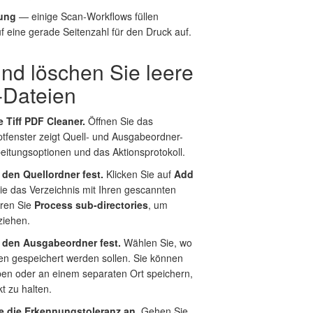
ung
— einige Scan-Workflows füllen
f eine gerade Seitenzahl für den Druck auf.
nd löschen Sie leere
-Dateien
ie Tiff PDF Cleaner.
Öffnen Sie das
fenster zeigt Quell- und Ausgabeordner-
beitungsoptionen und das Aktionsprotokoll.
e den Quellordner fest.
Klicken Sie auf
Add
e das Verzeichnis mit Ihren gescannten
eren Sie
Process sub-directories
, um
ziehen.
e den Ausgabeordner fest.
Wählen Sie, wo
ien gespeichert werden sollen. Sie können
ben oder an einem separaten Ort speichern,
kt zu halten.
ie die Erkennungstoleranz an.
Gehen Sie