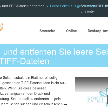
F- und PDF-Dateien entfernen
Leere Seiten aus gescanntem TIFF im
Brauchen Sie Hilf
uns unter
Startseite
Online
Desktop-A
und entfernen Sie leere Sei
TIFF-Dateien
Seiten, sobald ein Blatt nur einseitig
200 gescannten TIFF-Dateien kann leicht 50–
alten. Wenn Sie diese belassen,
tz, verlangsamen den Druck und
fung. Sie manuell zu entfernen — jede
, leere Seiten suchen und einzeln löschen —