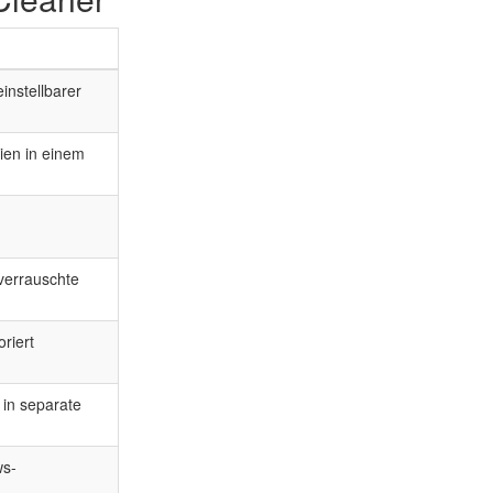
instellbarer
ien in einem
 verrauschte
oriert
 in separate
ws-