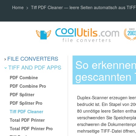
Home
Tiff PDF Cleaner — leere Seiten automatisch aus TIF
FILE CONVERTERS
So erkennen 
TIFF AND PDF APPS
gescannten 
PDF Combine
PDF Combine Pro
PDF Splitter
Duplex-Scanner erzeugen leere 
PDF Splitter Pro
bedruckt ist. Ein Stapel von 
80 unnötige leere Seiten enth
Tiff PDF Cleaner
verschwenden Sie Speicherpla
Total PDF Printer
erschweren die Dokumentenprü
Total PDF Printer Pro
mehrseitige TIFF-Datei öffnen