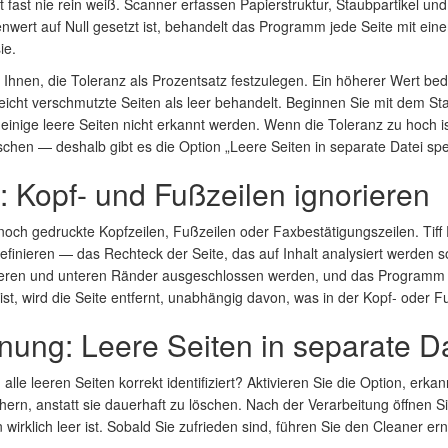
st fast nie rein weiß. Scanner erfassen Papierstruktur, Staubpartikel u
ert auf Null gesetzt ist, behandelt das Programm jede Seite mit eine
ie.
s Ihnen, die Toleranz als Prozentsatz festzulegen. Ein höherer Wert b
eicht verschmutzte Seiten als leer behandelt. Beginnen Sie mit dem S
einige leere Seiten nicht erkannt werden. Wenn die Toleranz zu hoch 
öschen — deshalb gibt es die Option „Leere Seiten in separate Datei sp
: Kopf- und Fußzeilen ignorieren
noch gedruckte Kopfzeilen, Fußzeilen oder Faxbestätigungszeilen. Tiff
efinieren — das Rechteck der Seite, das auf Inhalt analysiert werden s
oberen und unteren Ränder ausgeschlossen werden, und das Programm p
ist, wird die Seite entfernt, unabhängig davon, was in der Kopf- oder Fu
nung: Leere Seiten in separate D
lle leeren Seiten korrekt identifiziert? Aktivieren Sie die Option, erkan
ern, anstatt sie dauerhaft zu löschen. Nach der Verarbeitung öffnen S
 wirklich leer ist. Sobald Sie zufrieden sind, führen Sie den Cleaner er