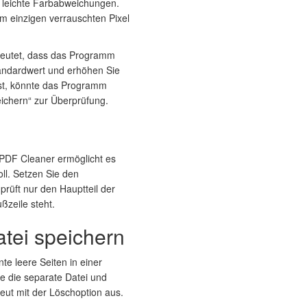
nd leichte Farbabweichungen.
m einzigen verrauschten Pixel
edeutet, dass das Programm
tandardwert und erhöhen Sie
ist, könnte das Programm
eichern“ zur Überprüfung.
 PDF Cleaner ermöglicht es
oll. Setzen Sie den
rüft nur den Hauptteil der
ßzeile steht.
atei speichern
nte leere Seiten in einer
ie die separate Datei und
neut mit der Löschoption aus.