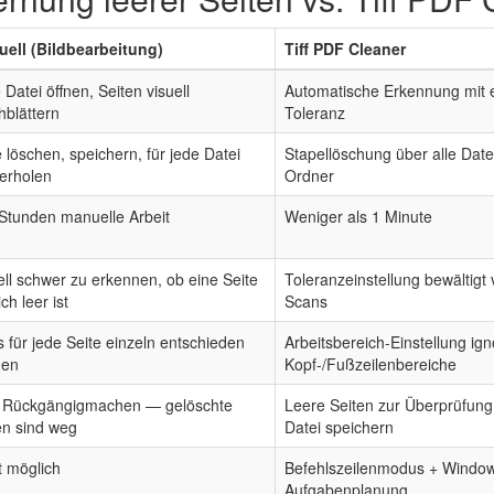
ell (Bildbearbeitung)
Tiff PDF Cleaner
 Datei öffnen, Seiten visuell
Automatische Erkennung mit e
hblättern
Toleranz
e löschen, speichern, für jede Datei
Stapellöschung über alle Date
erholen
Ordner
Stunden manuelle Arbeit
Weniger als 1 Minute
ell schwer zu erkennen, ob eine Seite
Toleranzeinstellung bewältigt
ich leer ist
Scans
 für jede Seite einzeln entschieden
Arbeitsbereich-Einstellung ign
den
Kopf-/Fußzeilenbereiche
 Rückgängigmachen — gelöschte
Leere Seiten zur Überprüfung
en sind weg
Datei speichern
t möglich
Befehlszeilenmodus + Windo
Aufgabenplanung