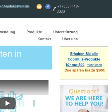
 Stapel entfernen
e? Kontaktieren Sie
+1 (855) 418-
2323
nwendung
Produkte
Unterstützung
Kontakt
Über uns
ten in
Erhalten Sie alle
CoolUtils-Produkte
für nur $99
mehr lesen
(Sie sparen bis zu $500)
So erkennen und entfernen Sie leere Seiten aus TIFF-Dateien