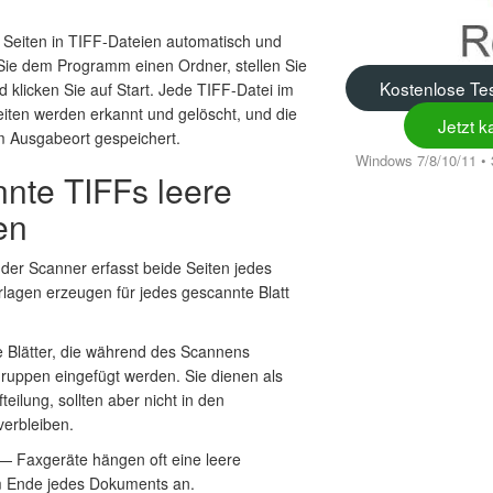
 Seiten in TIFF-Dateien automatisch und
n Sie dem Programm einen Ordner, stellen Sie
Kostenlose Tes
 klicken Sie auf Start. Jede TIFF-Datei im
eiten werden erkannt und gelöscht, und die
Jetzt 
m Ausgabeort gespeichert.
Windows 7/8/10/11 • 
nte TIFFs leere
en
er Scanner erfasst beide Seiten jedes
orlagen erzeugen für jedes gescannte Blatt
 Blätter, die während des Scannens
uppen eingefügt werden. Sie dienen als
eilung, sollten aber nicht in den
verbleiben.
 Faxgeräte hängen oft eine leere
m Ende jedes Dokuments an.