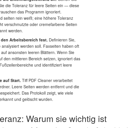
 Sie die Toleranz für leere Seiten ein — diese
elrauschen das Programm ignoriert.
d selten rein weiß; eine höhere Toleranz
eicht verschmutzte oder cremefarbene Seiten
kannt werden.
 den Arbeitsbereich fest.
Definieren Sie,
e analysiert werden soll. Faxseiten haben oft
 auf ansonsten leeren Blättern. Wenn Sie
f den mittleren Bereich setzen, ignoriert das
ußzeilenbereiche und identifiziert leere
e auf Start.
Tiff PDF Cleaner verarbeitet
rdner. Leere Seiten werden entfernt und die
espeichert. Das Protokoll zeigt, wie viele
i erkannt und gelöscht wurden.
ranz: Warum sie wichtig ist