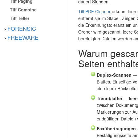
Tiff Paging
dauert Stunden.
Tiff Combine
Tiff PDF Cleaner
erkennt leere
Tiff Teller
entfernt sie im Stapel. Zeige
die Erkennungstoleranz ein und
FORENSIC
Ordner wird gescannt, leere S
FREEWARE
bereinigten Dateien werden a
Warum gescan
Seiten enthalt
Duplex-Scannen
— d
Blattes. Einseitige V
eine leere Rückseite.
Trennblätter
— leere
zwischen Dokumentgr
Markierungen zur Auft
endgültigen Dateien 
Faxübertragungen
—
Bestätigungsseite a