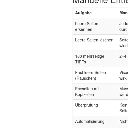
Aufgabe
Manu
Leere Seiten
Jede
erkennen
durc
Leere Seiten löschen
Seit
wied
100 mehrseitige
2–4 
TIFFs
Fast leere Seiten
Visu
(Rauschen)
wirkl
Faxseiten mit
Muss
Kopfzeilen
wer
Überprüfung
Kein
Seit
Automatisierung
Nich