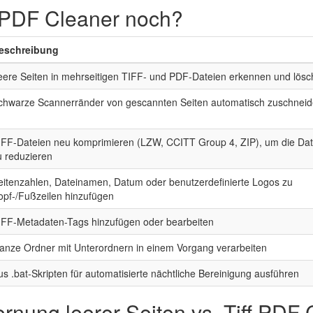
 PDF Cleaner noch?
eschreibung
eere Seiten in mehrseitigen TIFF- und PDF-Dateien erkennen und lös
chwarze Scannerränder von gescannten Seiten automatisch zuschnei
IFF-Dateien neu komprimieren (LZW, CCITT Group 4, ZIP), um die Da
u reduzieren
eitenzahlen, Dateinamen, Datum oder benutzerdefinierte Logos zu
opf-/Fußzeilen hinzufügen
IFF-Metadaten-Tags hinzufügen oder bearbeiten
anze Ordner mit Unterordnern in einem Vorgang verarbeiten
us .bat-Skripten für automatisierte nächtliche Bereinigung ausführen
rnung leerer Seiten vs. Tiff PDF