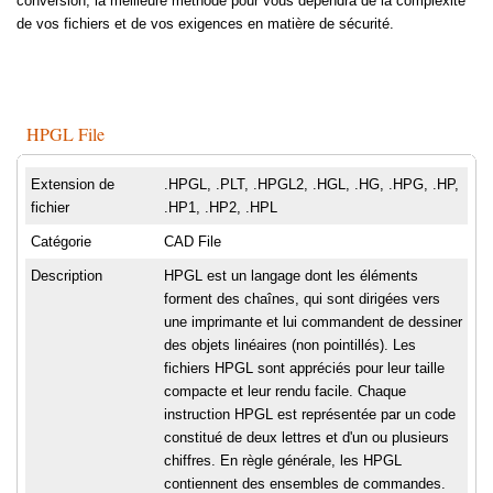
conversion, la meilleure méthode pour vous dépendra de la complexité
de vos fichiers et de vos exigences en matière de sécurité.
HPGL File
Extension de
.HPGL, .PLT, .HPGL2, .HGL, .HG, .HPG, .HP,
fichier
.HP1, .HP2, .HPL
Catégorie
CAD File
Description
HPGL est un langage dont les éléments
forment des chaînes, qui sont dirigées vers
une imprimante et lui commandent de dessiner
des objets linéaires (non pointillés). Les
fichiers HPGL sont appréciés pour leur taille
compacte et leur rendu facile. Chaque
instruction HPGL est représentée par un code
constitué de deux lettres et d'un ou plusieurs
chiffres. En règle générale, les HPGL
contiennent des ensembles de commandes.