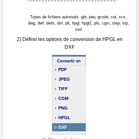
Types de fichiers autorisés: gbr, jww, gcode, cut, xcs,
dwg, dwf, dwfx, dxf, plt, hpgl, hpgl2, plo, cgm, step, stp,
vsd
2) Définir les options de conversion de HPGL en
DXF
Convertir en
PDF
JPEG
TIFF
CGM
PNG
HPGL
DXF