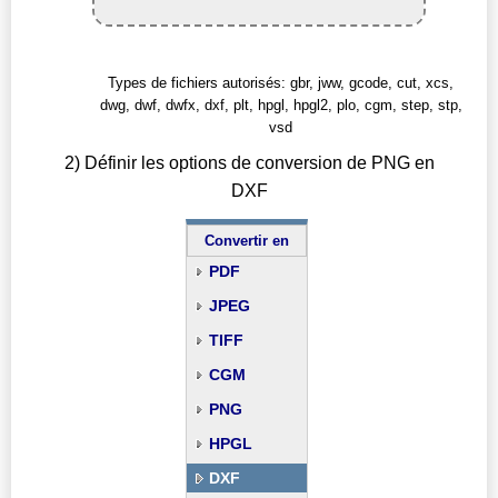
Types de fichiers autorisés: gbr, jww, gcode, cut, xcs,
dwg, dwf, dwfx, dxf, plt, hpgl, hpgl2, plo, cgm, step, stp,
vsd
2) Définir les options de conversion de PNG en
DXF
Convertir en
PDF
JPEG
TIFF
CGM
PNG
HPGL
DXF