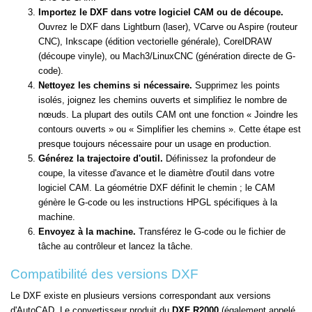
Importez le DXF dans votre logiciel CAM ou de découpe.
Ouvrez le DXF dans Lightburn (laser), VCarve ou Aspire (routeur
CNC), Inkscape (édition vectorielle générale), CorelDRAW
(découpe vinyle), ou Mach3/LinuxCNC (génération directe de G-
code).
Nettoyez les chemins si nécessaire.
Supprimez les points
isolés, joignez les chemins ouverts et simplifiez le nombre de
nœuds. La plupart des outils CAM ont une fonction « Joindre les
contours ouverts » ou « Simplifier les chemins ». Cette étape est
presque toujours nécessaire pour un usage en production.
Générez la trajectoire d'outil.
Définissez la profondeur de
coupe, la vitesse d'avance et le diamètre d'outil dans votre
logiciel CAM. La géométrie DXF définit le chemin ; le CAM
génère le G-code ou les instructions HPGL spécifiques à la
machine.
Envoyez à la machine.
Transférez le G-code ou le fichier de
tâche au contrôleur et lancez la tâche.
Compatibilité des versions DXF
Le DXF existe en plusieurs versions correspondant aux versions
d'AutoCAD. Le convertisseur produit du
DXF R2000
(également appelé