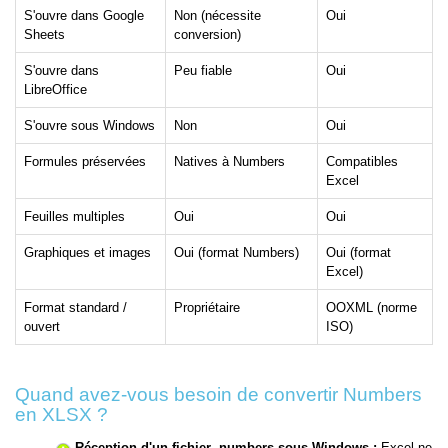
S'ouvre dans Google
Non (nécessite
Oui
Sheets
conversion)
S'ouvre dans
Peu fiable
Oui
LibreOffice
S'ouvre sous Windows
Non
Oui
Formules préservées
Natives à Numbers
Compatibles
Excel
Feuilles multiples
Oui
Oui
Graphiques et images
Oui (format Numbers)
Oui (format
Excel)
Format standard /
Propriétaire
OOXML (norme
ouvert
ISO)
Quand avez-vous besoin de convertir Numbers
en XLSX ?
Réception d'un fichier .numbers sous Windows :
Excel ne