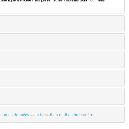
cune ligne d'en-tête n'est présente, les colonnes sont nommées
ion de données — existe-t-il un outil de bureau ?