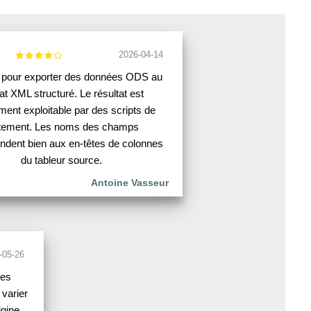
2026-04-14
l pour exporter des données ODS au
at XML structuré. Le résultat est
ment exploitable par des scripts de
itement. Les noms des champs
ndent bien aux en-têtes de colonnes
du tableur source.
Antoine Vasseur
-05-26
des
varier
gine.