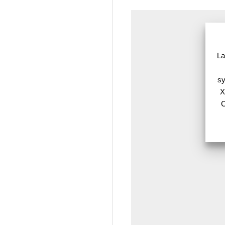
La
sy
X
C