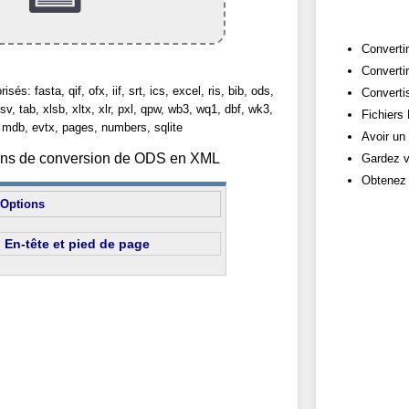
Convertir
Converti
sés: fasta, qif, ofx, iif, srt, ics, excel, ris, bib, ods,
Convertis
sv, tab, xlsb, xltx, xlr, pxl, qpw, wb3, wq1, dbf, wk3,
Fichiers
 mdb, evtx, pages, numbers, sqlite
Avoir un
tions de conversion de ODS en XML
Gardez v
Obtenez 
Options
En-tête et pied de page