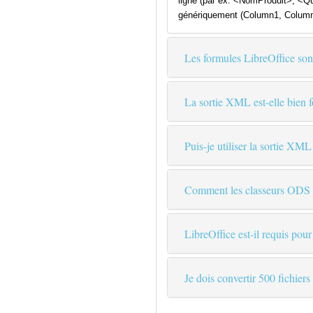
ligne (par ex. <NomProduit>, <Qu
génériquement (Column1, Column
Les formules LibreOffice son
La sortie XML est-elle bien f
Puis-je utiliser la sortie X
Comment les classeurs ODS mu
LibreOffice est-il requis pour
Je dois convertir 500 fichie