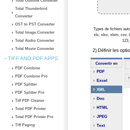
Total Outlook Converter
Total Thunderbird
Converter
OST to PST Converter
Types de fichiers autori
Total Image Converter
xls, xlsx, xlsm, csv, t
Total Audio Converter
123,
Total Movie Converter
2) Définir les op
TIFF AND PDF APPS
Convertir en
PDF Combine
PDF
PDF Combine Pro
Excel
PDF Splitter
XML
PDF Splitter Pro
Doc
Tiff PDF Cleaner
HTML
Total PDF Printer
JPEG
Total PDF Printer Pro
Tiff Paging
Text