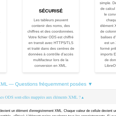
simple. Dé
de calcul
SÉCURISÉ
le con
Les tableurs peuvent
chaqu
contenir des noms, des
élément 
L
chiffres et des coordonnées.
de colon
Votre fichier ODS est chiffré
balises d
en transit avec HTTPS/TLS
est un
et traité dans des centres de
formé prê
données à contrôle d'accès
imports E
multifacteur lors de la
de don
conversion en XML.
LibreOf
XML — Questions fréquemment posées ▼
nnes ODS sont-elles mappées aux éléments XML ?
l devient un élément d'enregistrement XML. Chaque valeur de cellule devient u