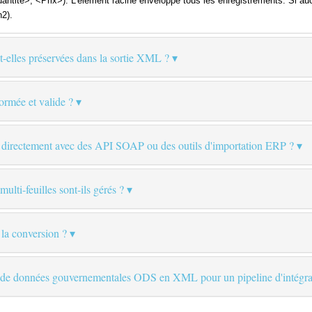
antité>, <Prix>). L'élément racine enveloppe tous les enregistrements. Si au
2).
t-elles préservées dans la sortie XML ?
ormée et valide ?
ML directement avec des API SOAP ou des outils d'importation ERP ?
lti-feuilles sont-ils gérés ?
 la conversion ?
rs de données gouvernementales ODS en XML pour un pipeline d'intégrat