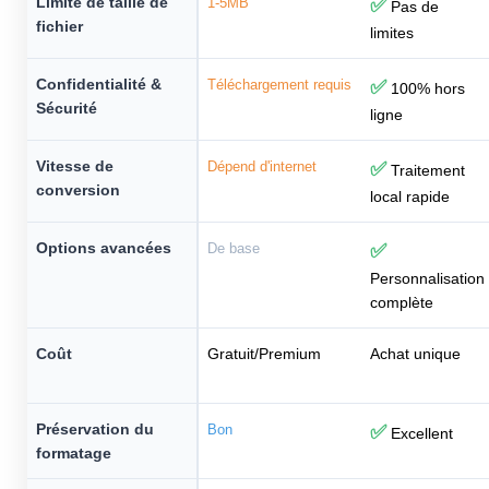
Limite de taille de
1-5MB
✅
Pas de
fichier
limites
Confidentialité &
Téléchargement requis
✅
100% hors
Sécurité
ligne
Vitesse de
Dépend d'internet
✅
Traitement
conversion
local rapide
Options avancées
De base
✅
Personnalisation
complète
Coût
Gratuit/Premium
Achat unique
Préservation du
Bon
✅
Excellent
formatage