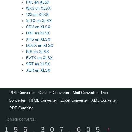
PXL en XLSX
WK3 en XLSX
123 en XLSX
XLTX en XLSX
CSV en XLSX
DBF en XLSX
XPS en XLSX
DOCX en XLSX
RIS en XLSX
EVTX en XLSX
SRT en XLSX
XER en XLSX
PDF Converter
,
Outlook Converter
,
Mail Converter
,
Doc
Converter
,
HTML Converter
,
Excel Converter
,
XML Converter
,
PDF Combine
Fichiers convertis:
156,307,605
/