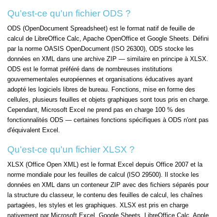
Qu'est-ce qu'un fichier ODS ?
ODS (OpenDocument Spreadsheet) est le format natif de feuille de
calcul de LibreOffice Calc, Apache OpenOffice et Google Sheets. Défini
par la norme OASIS OpenDocument (ISO 26300), ODS stocke les
données en XML dans une archive ZIP — similaire en principe à XLSX.
ODS est le format préféré dans de nombreuses institutions
gouvernementales européennes et organisations éducatives ayant
adopté les logiciels libres de bureau. Fonctions, mise en forme des
cellules, plusieurs feuilles et objets graphiques sont tous pris en charge.
Cependant, Microsoft Excel ne prend pas en charge 100 % des
fonctionnalités ODS — certaines fonctions spécifiques à ODS n'ont pas
d'équivalent Excel.
Qu'est-ce qu'un fichier XLSX ?
XLSX (Office Open XML) est le format Excel depuis Office 2007 et la
norme mondiale pour les feuilles de calcul (ISO 29500). Il stocke les
données en XML dans un conteneur ZIP avec des fichiers séparés pour
la structure du classeur, le contenu des feuilles de calcul, les chaînes
partagées, les styles et les graphiques. XLSX est pris en charge
nativement par Microsoft Excel, Google Sheets, LibreOffice Calc, Apple