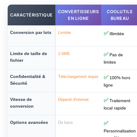
CONVERTISSEURS
COOLUTILS
CARACTÉRISTIQUE
EN LIGNE
BUREAU
Conversion par lots
Limitée
✅
Illimitée
Limite de taille de
1-5MB
✅
Pas de
fichier
limites
Confidentialité &
Téléchargement requis
✅
100% hors
Sécurité
ligne
Vitesse de
Dépend d'internet
✅
Traitement
conversion
local rapide
Options avancées
De base
✅
Personnalisation