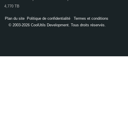
4,770 TB
Plan du site
Politique de confidentialité
Termes et conditions
© 2003-2026 CoolUtils Development. Tous droits réservés.