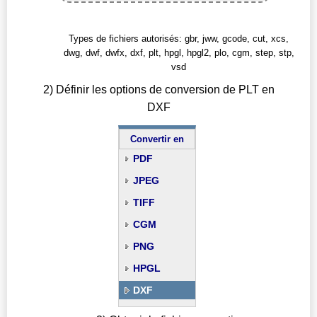
Types de fichiers autorisés: gbr, jww, gcode, cut, xcs,
dwg, dwf, dwfx, dxf, plt, hpgl, hpgl2, plo, cgm, step, stp,
vsd
2) Définir les options de conversion de PLT en
DXF
Convertir en
PDF
JPEG
TIFF
CGM
PNG
HPGL
DXF