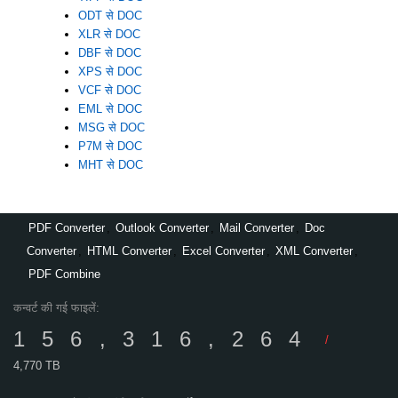
ODT से DOC
XLR से DOC
DBF से DOC
XPS से DOC
VCF से DOC
EML से DOC
MSG से DOC
P7M से DOC
MHT से DOC
PDF Converter
,
Outlook Converter
,
Mail Converter
,
Doc
Converter
,
HTML Converter
,
Excel Converter
,
XML Converter
,
PDF Combine
कन्वर्ट की गई फाइलें:
156,316,264
/
4,770 TB