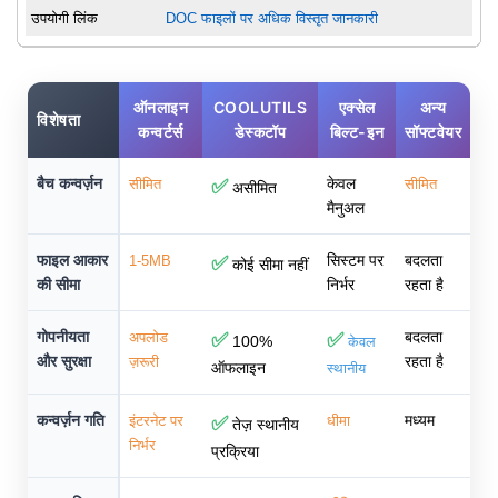
उपयोगी लिंक
DOC फाइलों पर अधिक विस्तृत जानकारी
ऑनलाइन
COOLUTILS
एक्सेल
अन्य
विशेषता
कन्वर्टर्स
डेस्कटॉप
बिल्ट-इन
सॉफ्टवेयर
बैच कन्वर्ज़न
केवल
सीमित
✅
सीमित
असीमित
मैनुअल
फाइल आकार
सिस्टम पर
बदलता
1-5MB
✅
कोई सीमा नहीं
की सीमा
निर्भर
रहता है
गोपनीयता
बदलता
अपलोड
✅
✅
100%
केवल
और सुरक्षा
रहता है
ज़रूरी
ऑफलाइन
स्थानीय
कन्वर्ज़न गति
मध्यम
इंटरनेट पर
✅
धीमा
तेज़ स्थानीय
निर्भर
प्रक्रिया