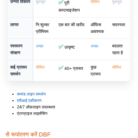
उन्नत विकल्प
मूलभूत
✅
सीमित
मूलभूत
पूरी
कस्टमाइजेशन
लागत
नि:शुल्क/
एक बार की खरीद
ऑफिस
सदस्यता
प्रीमियम
आवश्यक
स्वरूपण
बदलता
अच्छा
✅
अच्छा
उत्कृष्ट
संरक्षण
रहता है
कई प्रारूप
कुछ
सीमित
✅
सीमित
40+ प्रारूप
समर्थन
प्रारूप
कमांड लाइन समर्थन
एपीआई एकीकरण
24/7 ऑफ़लाइन उपलब्धता
एंटरप्राइज लाइसेंसिंग
से रूपांतरण करें DBF