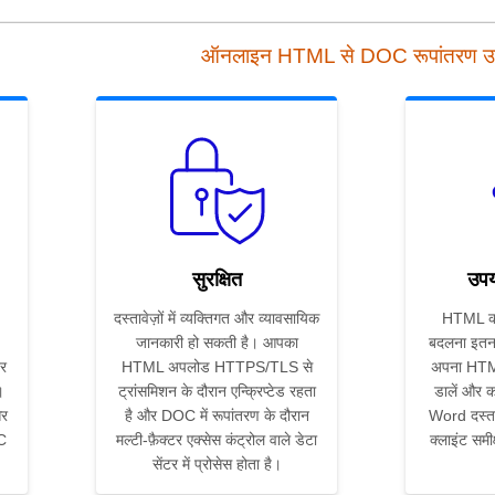
ऑनलाइन HTML से DOC रूपांतरण 
सुरक्षित
उपय
दस्तावेज़ों में व्यक्तिगत और व्यावसायिक
HTML क
जानकारी हो सकती है। आपका
बदलना इतन
र
HTML अपलोड HTTPS/TLS से
अपना HTML 
।
ट्रांसमिशन के दौरान एन्क्रिप्टेड रहता
डालें और क
और
है और DOC में रूपांतरण के दौरान
Word दस्ता
OC
मल्टी-फ़ैक्टर एक्सेस कंट्रोल वाले डेटा
क्लाइंट सम
सेंटर में प्रोसेस होता है।