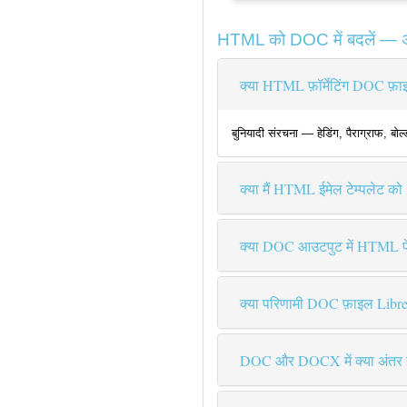
HTML को DOC में बदलें — अक्
क्या HTML फ़ॉर्मेटिंग DOC फ़ाइल
बुनियादी संरचना — हेडिंग, पैराग्राफ, ब
क्या मैं HTML ईमेल टेम्पलेट क
क्या DOC आउटपुट में HTML पेज
क्या परिणामी DOC फ़ाइल LibreOf
DOC और DOCX में क्या अंतर 