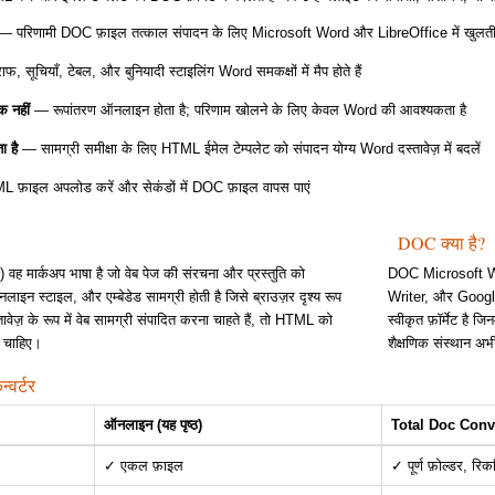
 परिणामी DOC फ़ाइल तत्काल संपादन के लिए Microsoft Word और LibreOffice में खुलती 
ाफ, सूचियाँ, टेबल, और बुनियादी स्टाइलिंग Word समकक्षों में मैप होते हैं
 नहीं
— रूपांतरण ऑनलाइन होता है; परिणाम खोलने के लिए केवल Word की आवश्यकता है
 है
— सामग्री समीक्षा के लिए HTML ईमेल टेम्पलेट को संपादन योग्य Word दस्तावेज़ में बदलें
फ़ाइल अपलोड करें और सेकंडों में DOC फ़ाइल वापस पाएं
DOC क्या है?
ार्कअप भाषा है जो वेब पेज की संरचना और प्रस्तुति को
DOC Microsoft Word
लाइन स्टाइल, और एम्बेडेड सामग्री होती है जिसे ब्राउज़र दृश्य रूप
Writer, और Google 
वेज़ के रूप में वेब सामग्री संपादित करना चाहते हैं, तो HTML को
स्वीकृत फ़ॉर्मेट है
ा चाहिए।
शैक्षणिक संस्थान अ
्वर्टर
ऑनलाइन (यह पृष्ठ)
Total Doc Conver
✓ एकल फ़ाइल
✓ पूर्ण फ़ोल्डर, रिकर