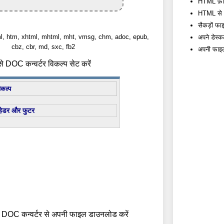
HTML फ़ाइलो
HTML से DO
सैकड़ों फाइ
tml, htm, xhtml, mhtml, mht, vmsg, chm, adoc, epub,
अपने डेस्क
cbz, cbr, md, sxc, fb2
अपनी फाइलों
 DOC कन्वर्टर विकल्प सेट करें
िकल्प
हेडर और फुटर
 DOC कन्वर्टर से अपनी फाइल डाउनलोड करें