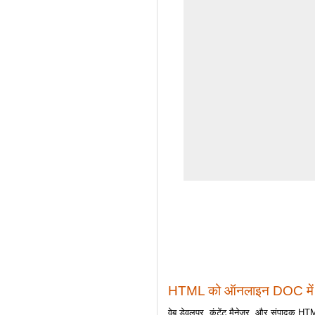
HTML को ऑनलाइन DOC में ब
वेब डेवलपर, कंटेंट मैनेजर, और संपादक HTML