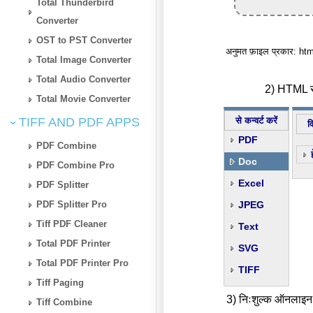
Total Thunderbird
Converter
OST to PST Converter
अनुमत फ़ाइल प्रकार: h
Total Image Converter
Total Audio Converter
2) HTML से
Total Movie Converter
TIFF AND PDF APPS
से कन्वर्ट करें
व
PDF
PDF Combine
Doc
PDF Combine Pro
Excel
PDF Splitter
PDF Splitter Pro
JPEG
Tiff PDF Cleaner
Text
Total PDF Printer
SVG
Total PDF Printer Pro
TIFF
Tiff Paging
3) निःशुल्क ऑनलाइन
Tiff Combine