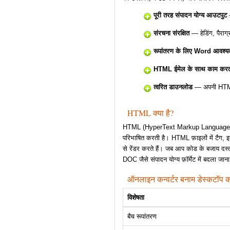
पूरी तरह संपादन योग्य आउटपुट
—
संरचना संरक्षित
— हेडिंग, पैराग्र
रूपांतरण के लिए Word आवश्यक
HTML ईमेल के साथ काम करता
त्वरित डाउनलोड
— अपनी HTML 
HTML क्या है?
HTML (HyperText Markup Language) वह म
परिभाषित करती है। HTML फ़ाइलों में टैग, इन
से रेंडर करते हैं। जब आप कोड के बजाय दस्ता
DOC जैसे संपादन योग्य फ़ॉर्मेट में बदला जान
ऑनलाइन कन्वर्टर बनाम डेस्कटॉप कन
विशेषता
बैच रूपांतरण