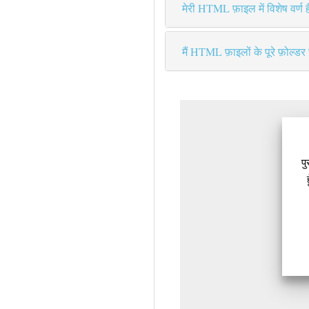
मेरी HTML फ़ाइल में विशेष वर्ण हैं
मैं HTML फ़ाइलों के पूरे फ़ोल्ड
प