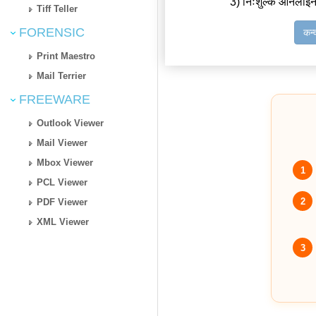
3) निःशुल्क ऑनलाइन
Tiff Teller
FORENSIC
कन्
Print Maestro
Mail Terrier
FREEWARE
Outlook Viewer
Mail Viewer
Mbox Viewer
1
PCL Viewer
2
PDF Viewer
XML Viewer
3