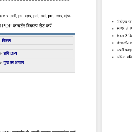
प्रकार: pdf, ps, xps, pcl, pxl, prn, eps, djvu
पीडीएफ फाइल
PDF कन्वर्टर विकल्प सेट करें
EPS से PDF
केवल 3 क्लि
विकल्प
डेस्कटॉप कन
अपनी फाइल्
छवि DPI
अधिक शक्त
पृष्ठ का आकार