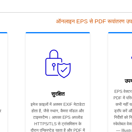
ऑनलाइन EPS से PDF रूपांतरण उ
उपय
EPS वेक्टर
सुरक्षित
PDF में परि
इमेज फ़ाइलों में अक्सर EXIF मेटाडेटा
कभी नहीं 
र
होता है, जैसे स्थान, कैमरा मॉडल और
ड्रॉप करें
टाइमस्टैम्प। आपका EPS अपलोड
निर्देशों को 
HTTPS/TLS से ट्रांसमिशन के
स्केलेबल वेक
दौरान एन्क्रिप्टेड रहता है और PDF में
— Illust