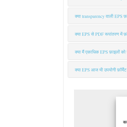
क्या transparency वाली EPS फ़ाइ
क्या EPS से PDF रूपांतरण में फ़ॉन
क्या मैं एकाधिक EPS फ़ाइलों क
क्या EPS आज भी उपयोगी फ़ॉर्मेट 
क्