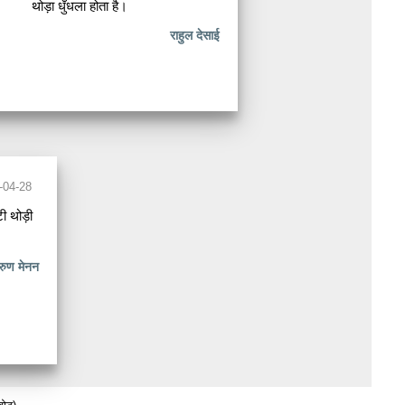
थोड़ा धुँधला होता है।
राहुल देसाई
-04-28
 थोड़ी
रुण मेनन