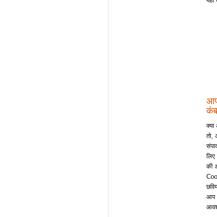
यहाँ
आप
कं
क्या
तो,
संपा
लिए 
की अ
Cool
छविय
आप अ
आवश्