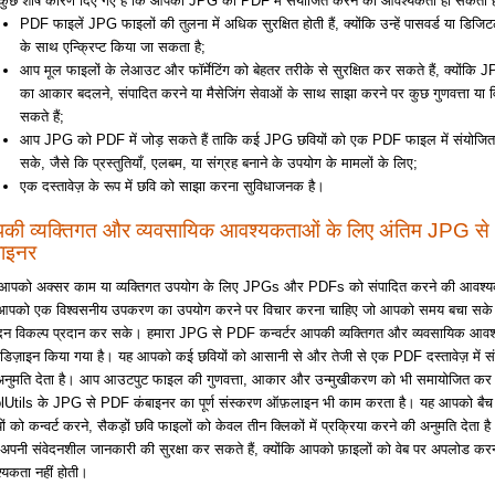
 कुछ शीर्ष कारण दिए गए हैं कि आपको JPG को PDF में संयोजित करने की आवश्यकता हो सकती ह
PDF फाइलें JPG फाइलों की तुलना में अधिक सुरक्षित होती हैं, क्योंकि उन्हें पासवर्ड या डिजिट
के साथ एन्क्रिप्ट किया जा सकता है;
आप मूल फाइलों के लेआउट और फॉर्मेटिंग को बेहतर तरीके से सुरक्षित कर सकते हैं, क्योंकि 
का आकार बदलने, संपादित करने या मैसेजिंग सेवाओं के साथ साझा करने पर कुछ गुणवत्ता या 
सकते हैं;
आप JPG को PDF में जोड़ सकते हैं ताकि कई JPG छवियों को एक PDF फाइल में संयोजित
सके, जैसे कि प्रस्तुतियाँ, एलबम, या संग्रह बनाने के उपयोग के मामलों के लिए;
एक दस्तावेज़ के रूप में छवि को साझा करना सुविधाजनक है।
की व्यक्तिगत और व्यवसायिक आवश्यकताओं के लिए अंतिम JPG स
बाइनर
 आपको अक्सर काम या व्यक्तिगत उपयोग के लिए JPGs और PDFs को संपादित करने की आवश्यक
 आपको एक विश्वसनीय उपकरण का उपयोग करने पर विचार करना चाहिए जो आपको समय बचा स
दन विकल्प प्रदान कर सके। हमारा JPG से PDF कन्वर्टर आपकी व्यक्तिगत और व्यवसायिक आवश
डिज़ाइन किया गया है। यह आपको कई छवियों को आसानी से और तेजी से एक PDF दस्तावेज़ में स
नुमति देता है। आप आउटपुट फाइल की गुणवत्ता, आकार और उन्मुखीकरण को भी समायोजित कर 
Utils के JPG से PDF कंबाइनर का पूर्ण संस्करण ऑफ़लाइन भी काम करता है। यह आपको बैच म
ों को कन्वर्ट करने, सैकड़ों छवि फाइलों को केवल तीन क्लिकों में प्रक्रिया करने की अनुमति देता ह
पनी संवेदनशील जानकारी की सुरक्षा कर सकते हैं, क्योंकि आपको फ़ाइलों को वेब पर अपलोड करन
यकता नहीं होती।