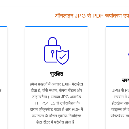
ऑनलाइन JPG से PDF रूपांतरण उ
सुरक्षित
उपय
इमेज फ़ाइलों में अक्सर EXIF मेटाडेटा
र
होता है, जैसे स्थान, कैमरा मॉडल और
JPG से PDF
टाइमस्टैम्प। आपका JPG अपलोड
उपयोग में
HTTPS/TLS से ट्रांसमिशन के
इंटरफ़ेस आप
दौरान एन्क्रिप्टेड रहता है और PDF में
फाइल्स को कन
रूपांतरण के दौरान एक्सेस-नियंत्रित
सॉफ्टवेयर ड
डेटा सेंटर में प्रोसेस होता है।