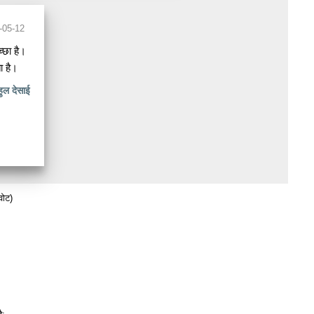
-05-12
्छा है।
ा है।
हुल देसाई
ोट)