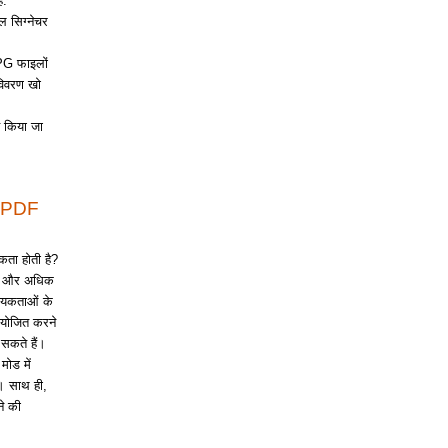
ै:
ल सिग्नेचर
JPG फाइलों
विवरण खो
 किया जा
े PDF
ता होती है?
के और अधिक
्यकताओं के
ंयोजित करने
सकते हैं।
ोड में
ै। साथ ही,
े की