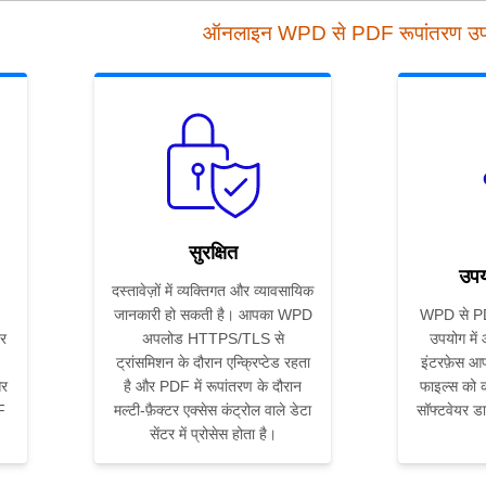
ऑनलाइन WPD से PDF रूपांतरण उ
सुरक्षित
उपय
दस्तावेज़ों में व्यक्तिगत और व्यावसायिक
जानकारी हो सकती है। आपका WPD
WPD से PDF
र
अपलोड HTTPS/TLS से
उपयोग में
ट्रांसमिशन के दौरान एन्क्रिप्टेड रहता
इंटरफ़ेस आप
और
है और PDF में रूपांतरण के दौरान
फाइल्स को कन
F
मल्टी-फ़ैक्टर एक्सेस कंट्रोल वाले डेटा
सॉफ्टवेयर ड
सेंटर में प्रोसेस होता है।