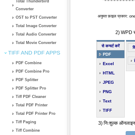
Total Thunderbird
Converter
अनुमत फ़ाइल प्रकार: on
OST to PST Converter
Total Image Converter
2) WPD से 
Total Audio Converter
Total Movie Converter
से कन्वर्ट करें
व
TIFF AND PDF APPS
PDF
PDF Combine
Excel
PDF Combine Pro
HTML
PDF Splitter
JPEG
PDF Splitter Pro
PNG
Tiff PDF Cleaner
Text
Total PDF Printer
TIFF
Total PDF Printer Pro
Tiff Paging
3) निःशुल्क ऑनलाइन
Tiff Combine