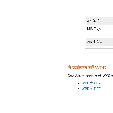
द्वारा विकसित
MIME प्रकार
उपयोगी लिंक
से रूपांतरण करें WPD
CoolUtils का उपयोग करके WPD फाइलों 
WPD से XLS
WPD से TIFF