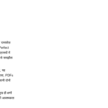
स्तावेज़
Perfect
रूपों में
ा से समझौता
, यह
अलावा, PDFs
सानी दोनों
 ही क्षणों
 की आवश्यकता