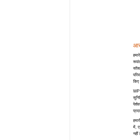
आस
हमा
रूपा
सॉफ़
परिव
किए 
WPD 
सुनि
पेशे
प्रद
हमार
में,
नहीं