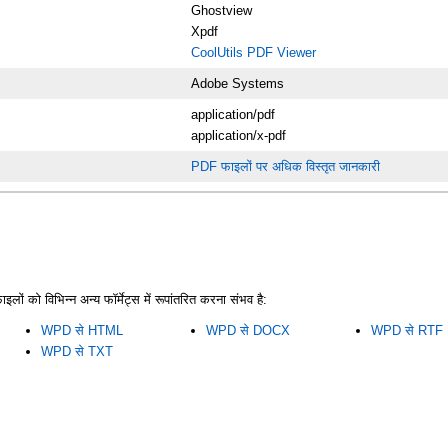
Ghostview
Xpdf
CoolUtils PDF Viewer
Adobe Systems
application/pdf
application/x-pdf
PDF फाइलों पर अधिक विस्तृत जानकारी
को विभिन्न अन्य फॉर्मेट्स में रूपांतरित करना संभव है:
WPD से HTML
WPD से DOCX
WPD से RTF
WPD से TXT