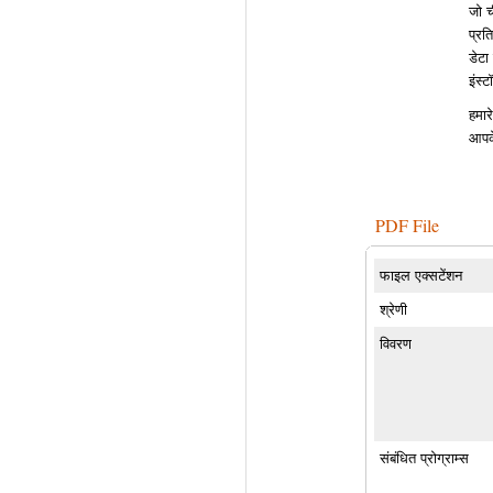
जो च
प्रत
डेटा
इंस्
हमार
आपके
PDF File
फाइल एक्सटेंशन
श्रेणी
विवरण
संबंधित प्रोग्राम्स