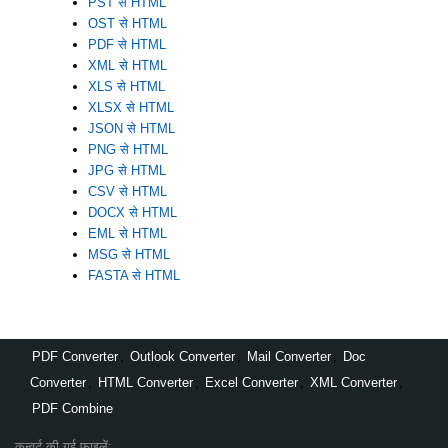
PST से HTML
OST से HTML
PDF से HTML
XML से HTML
XLS से HTML
XLSX से HTML
JSON से HTML
PNG से HTML
JPG से HTML
CSV से HTML
DOCX से HTML
EML से HTML
MSG से HTML
FASTA से HTML
PDF Converter
,
Outlook Converter
,
Mail Converter
,
Doc
Converter
,
HTML Converter
,
Excel Converter
,
XML Converter
,
PDF Combine
कन्वर्ट की गई फाइलें: