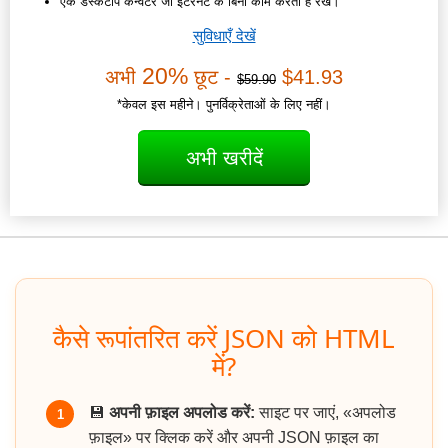
एक डेस्कटॉप कन्वर्टर जो इंटरनेट के बिना काम करता है रखें।
सुविधाएँ देखें
20%
अभी
छूट -
$41.93
$59.90
*केवल इस महीने। पुनर्विक्रेताओं के लिए नहीं।
अभी खरीदें
कैसे रूपांतरित करें JSON को HTML
में?
💾
अपनी फ़ाइल अपलोड करें:
साइट पर जाएं, «अपलोड
1
फ़ाइल» पर क्लिक करें और अपनी JSON फ़ाइल का