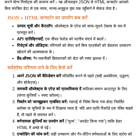
करने योग्य स्निपेट्स की कल्पना करें। यह ऑनलाइन JSON से HTML कनवर्टर आपको
बिना संरचित डेटा से एक साफ, मानव-अनुकूल पृष्ठ तक पहुँचाने में सेकंड लेता है।
JSON > HTML कनवर्टर का उपयोग कब करें
उत्पाद सूची और कैटलॉग:
ऑब्जेक्ट्स के एरेज़ को साफ-सुथरे टेबल्स के रूप में
प्रस्तुत करें।
API प्रतिक्रियाएँ:
एक सैंपल पेलोड को पठनीय संदर्भ में बदलें।
रिपोर्ट्स और ऑडिट्स:
परिणामों को शेयर करें बिना प्रदर्शकों को डेवलपर उपकरण
खोलने की आवश्यकता के।
हैंड-ऑफ्स:
गैर-तकनीकी हितधारकों को डेटा की स्पष्ट झलक दें।
सर्वश्रेष्ठ परिणाम पाने के लिए कैसे करें
अपने JSON की वैलिडेशन करें
परिवर्तित करने से पहले (सही अल्पविराम, उद्धरण,
और ब्रेकेट्स)।
समरूपी ऑब्जेक्ट्स के एरेज़ को प्राथमिकता दें
तालिका-समान आउटपुट के लिए
(संगत कुंजियाँ = स्पष्ट कॉलम)।
निवर्तन को जानबूझकर प्रबंधित करें:
गहराई से निवेश किया गया क्षेत्र निवर्तित
ब्लॉक्स या सूचियों के रूप में दिखाया जाता है; यदि आप प्रति रिकॉर्ड एक पंक्ति चाहते
हैं, तो पहले से समतल करें।
वर्णनात्मक कुंजियाँ का उपयोग करें
("मूल्य", "अपडेट किया गया") ताकि हेडर
HTML में अच्छे से पढ़ें।
एन्कोडिंग की जांच करें:
सही उच्चारण और गैर-लैटिन वर्णमालाओं के लिए स्रोत को