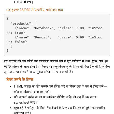
UTF-8 में रखें।
उदाहरण: JSON से पठनीय तालिका तक
{

  "products": [

    {"name": "Notebook", "price": 7.99, "inStoc
k": true},

    {"name": "Pencil",   "price": 0.99, "inStoc
k": false}

  ]

}
इस प्रकार की एक श्रेणी का रूपांतरण सामान्य रूप से एक तालिका में
नाम
,
मूल्य
, और
इन
स्टॉक
कॉलम के साथ होता है। मिक्स्ड या अनुपस्थित कुंजियाँ अब भी दिखाई जाती हैं, लेकिन
सुसंगत संरचना सबसे साफ-सुथरा परिणाम उत्पन्न करती है।
शेयर करने के टिप्स
HTML फाइल को सेव करके उसे ईमेल करें या स्थिर पृष्ठ के रूप में होस्ट करें—
कोई backend आवश्यक नहीं।
यदि आपको ब्रांड के रंग या कॉम्पैक्ट स्पेसिंग चाहिए तो बाद में एक सरल
stylesheet जोड़ें।
बहुत बड़े डेटासेट्स के लिए, तेज देखने के लिए एक फिल्टर की हुई उपसंख्यकीय
रूपांतरण करें।