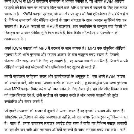
हमारे KWM से MP3 रूपांतरण उपकरण में आपका स्वागत है, जो आपके KWM ऑडियो
फाइलों को विश्व स्तर पर स्वीकार किए जाने वाले MP3 प्रारूप में बदलने के लिए एक सहज
समाधान है। KWM फाइल प्रारूप, जो आमतौर पर कुछ ऑडियो एप्लिकेशन से संबंधित होता
है, विभिन्न उपकरणों और मीडिया प्लेयर्स के साथ संगतता के साथ अक्सर चुनौतियां पेश कर
सकता है। KWM फाइलों को MP3 में बदलकर, आप स्मार्टफोन से कंप्यूटर तक किसी भी
डिवाइस पर आसान प्लेबैक सुनिश्चित करते हैं, बिना विशेष सॉफ़्टवेयर या एक्सटेंशन की
आवश्यकता के।
अपने KWM फाइलों को MP3 में बदलने के लाभ व्यापक हैं। MP3 एक संकुचित ऑडियो
प्रारूप है जो ध्वनि गुणवत्ता और फाइल आकार के बीच संतुलन बनाए रखता है, जिससे
भंडारण और साझा करने के लिए यह आदर्श है। यह व्यापक रूप से समर्थित है, जिससे आपके
ऑडियो फाइलें कई प्लेटफार्मों और एप्लिकेशनों पर सुलभ हो जाती हैं।
हमारी रूपांतरण प्रक्रिया सरल और उपयोगकर्ता के अनुकूल है। बस अपने KWM फाइल
को अपलोड करें, और हमारा उपकरण शेष का ध्यान रखेगा, कुशलतापूर्वक एक उच्च-गुणवत्ता
वाला MP3 फाइल तैयार करेगा जो डाउनलोड के लिए तैयार हो। हम गति और विश्वसनीयता
को प्राथमिकता देते हैं, लंबी प्रतीक्षा को समाप्त करते हैं और आपके फाइलों को तुरंत
रूपांतरित और तैयार करते हैं।
जो हमारे उपकरण को बाजार में दूसरों से अलग करता है वह इसकी सरलता और दक्षता है।
सॉफ़्टवेयर इंस्टॉलेशन की कोई आवश्यकता नहीं है, जो एक बाधारहित अनुभव सुनिश्चित करता
है। साथ ही, हमारा उपकरण लगातार अपडेट होता रहता है ताकि यह विभिन्न फाइल आकारों
का समर्थन कर सके और नवीनतम ऑडियो प्रारूपों के साथ संगतता बनाए रख सके। चाहे