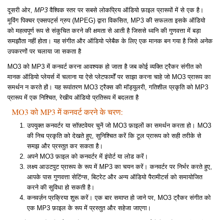
दूसरी ओर,
MP3
वैश्विक स्तर पर सबसे लोकप्रिय ऑडियो फ़ाइल प्रारूपों में से एक है।
मूविंग पिक्चर एक्सपर्ट्स ग्रुप (MPEG) द्वारा विकसित, MP3 की सफलता इसके ऑडियो
को महत्वपूर्ण रूप से संकुचित करने की क्षमता से आती है जिससे ध्वनि की गुणवत्ता में बड़ा
समझौता नहीं होता। यह संगीत और ऑडियो प्लेबैक के लिए एक मानक बन गया है जिसे अनेक
उपकरणों पर चलाया जा सकता है
MO3 को MP3 में कनवर्ट करना आवश्यक हो जाता है जब कोई व्यक्ति ट्रैकर संगीत को
मानक ऑडियो प्लेयर्स में चलाना या ऐसे प्लेटफार्मों पर साझा करना चाहे जो MO3 प्रारूप का
समर्थन न करते हों। यह रूपांतरण MO3 ट्रैक्स की मॉड्युलरी, गतिशील प्रकृति को MP3
प्रारूप में एक निश्चित, रेखीय ऑडियो प्रतिरूप में बदलता है
MO3 को MP3 में कनवर्ट करने के चरण:
उपयुक्त कनवर्टर या सॉफ़्टवेयर चुनें जो MO3 फ़ाइलों का समर्थन करता हो। MO3
की निच प्रकृति को देखते हुए, सुनिश्चित करें कि टूल प्रारूप को सही तरीके से
समझ और प्रस्तुत कर सकता है।
अपने MO3 फ़ाइल को कनवर्टर में इंपोर्ट या लोड करें।
लक्ष्य आउटपुट प्रारूप के रूप में MP3 का चयन करें। कनवर्टर पर निर्भर करते हुए,
आपके पास गुणवत्ता सेटिंग्स, बिटरेट और अन्य ऑडियो पैरामीटर्स को समायोजित
करने की सुविधा हो सकती है।
कनवर्ज़न प्रक्रिया शुरू करें। एक बार समाप्त हो जाने पर, MO3 ट्रैकर संगीत को
एक MP3 फ़ाइल के रूप में प्रस्तुत और सहेजा जाएगा।