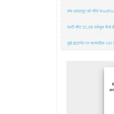
क्या आउटपुट को सीधे WordPress
मल्टी-शीट XLSB वर्कबुक कैसे है
मुझे इंट्रानेट पर साप्ताहिक 10
इ
करत