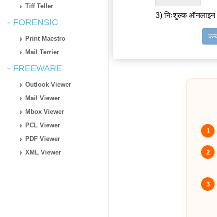
Tiff Teller
3) निःशुल्क ऑनलाइन 
FORENSIC
कन्
Print Maestro
Mail Terrier
FREEWARE
Outlook Viewer
Mail Viewer
Mbox Viewer
PCL Viewer
1
PDF Viewer
2
XML Viewer
3