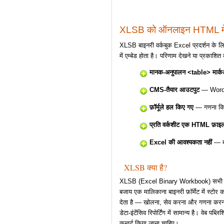
XLSB को ऑनलाइन HTML में 
XLSB बाइनरी वर्कबुक Excel प्रदर्शन के लिए
में एम्बेड होता है। परिणाम देखने या प्रका
मानक-अनुपालन <table> मार्
CMS-तैयार आउटपुट
— WordPr
फ़ॉर्मूले हल किए गए
— गणना किए गए
प्रति वर्कशीट एक HTML फ़ाइ
Excel की आवश्यकता नहीं
— बाइ
XLSB क्या है?
XLSB (Excel Binary Workbook) सभी वर्क
बजाय एक मालिकाना बाइनरी फ़ॉर्मेट में स्टोर 
देता है — खोलना, सेव करना और गणना करना त
डेटा-इंटेंसिव रिपोर्टिंग में सामान्य है। वेब पब्ल
कन्वर्ट किया जाना चाहिए।