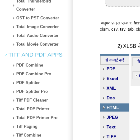
Total Thunderbird
Converter
OST to PST Converter
अनुमत फ़ाइल प्रकार: fast
Total Image Converter
xlsm, csv, tsv, tab, x
Total Audio Converter
Total Movie Converter
2) XLSB से 
TIFF AND PDF APPS
से कन्वर्ट करें
व
PDF Combine
PDF
PDF Combine Pro
Excel
PDF Splitter
XML
PDF Splitter Pro
Doc
Tiff PDF Cleaner
HTML
Total PDF Printer
JPEG
Total PDF Printer Pro
Tiff Paging
Text
Tiff Combine
TIFF