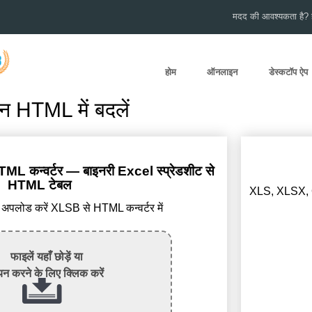
मदद की आवश्यकता है? हम
होम
ऑनलाइन
डेस्कटॉप ऐप
HTML में बदलें
ML कन्वर्टर — बाइनरी Excel स्प्रेडशीट से
HTML टेबल
XLS, XLSX, O
पलोड करें XLSB से HTML कन्वर्टर में
फाइलें यहाँ छोड़ें या
न करने के लिए क्लिक करें