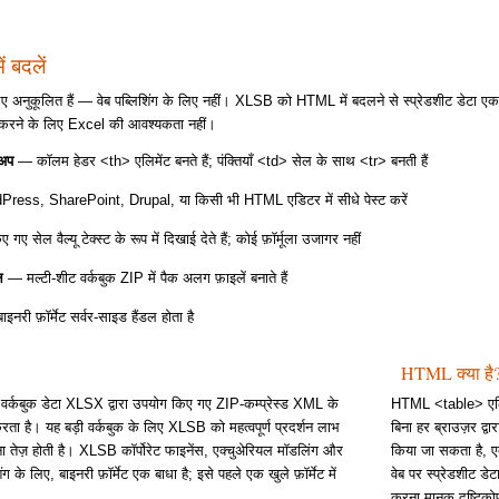
बदलें
 अनुकूलित हैं — वेब पब्लिशिंग के लिए नहीं। XLSB को HTML में बदलने से स्प्रेडशीट डेटा एक म
शित करने के लिए Excel की आवश्यकता नहीं।
कअप
— कॉलम हेडर <th> एलिमेंट बनते हैं; पंक्तियाँ <td> सेल के साथ <tr> बनती हैं
ess, SharePoint, Drupal, या किसी भी HTML एडिटर में सीधे पेस्ट करें
 सेल वैल्यू टेक्स्ट के रूप में दिखाई देते हैं; कोई फ़ॉर्मूला उजागर नहीं
ल
— मल्टी-शीट वर्कबुक ZIP में पैक अलग फ़ाइलें बनाते हैं
नरी फ़ॉर्मेट सर्वर-साइड हैंडल होता है
HTML क्या है
बुक डेटा XLSX द्वारा उपयोग किए गए ZIP-कम्प्रेस्ड XML के
HTML <table> एलिमेंट
करता है। यह बड़ी वर्कबुक के लिए XLSB को महत्वपूर्ण प्रदर्शन लाभ
बिना हर ब्राउज़र द्
ेज़ होती है। XLSB कॉर्पोरेट फाइनेंस, एक्चुअेरियल मॉडलिंग और
किया जा सकता है, ए
िशिंग के लिए, बाइनरी फ़ॉर्मेट एक बाधा है; इसे पहले एक खुले फ़ॉर्मेट में
वेब पर स्प्रेडशीट डे
करना मानक दृष्टिको