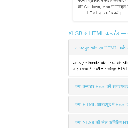
बदलें। ब्राउज़र में फ़ाइल अपलोड कर
और Windows, Mac या मोबाइल 
HTML डाउनलोड करें।
XLSB से HTML कन्वर्टर — अक्
आउटपुट कौन सा HTML मार्कअप 
आउटपुट <thead> कॉलम हेडर और <tbody> 
फ़ाइल बनती है; मल्टी-शीट वर्कबुक HTML
क्या कन्वर्टर Excel की आवश्यकत
क्या HTML आउटपुट में Excel फ़ॉर्
क्या XLSB की सेल फ़ॉर्मेटिंग 