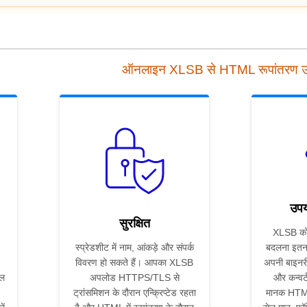
ऑनलाइन XLSB से HTML रूपांतरण 
उपय
सुरक्षित
XLSB को
स्प्रेडशीट में नाम, आंकड़े और संपर्क
बदलना इतन
विवरण हो सकते हैं। आपका XLSB
अपनी बाइनरी
ॉल
अपलोड HTTPS/TLS से
और कन्वर्
ट्रांसमिशन के दौरान एन्क्रिप्टेड रहता
मानक HTML