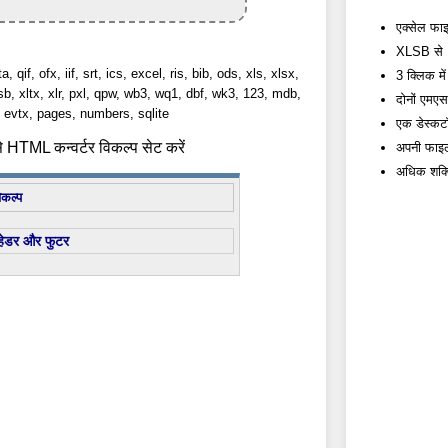
एक्सेल फाइल
XLSB से HT
a, qif, ofx, iif, srt, ics, excel, ris, bib, ods, xls, xlsx,
3 क्लिक में
lsb, xltx, xlr, pxl, qpw, wb3, wq1, dbf, wk3, 123, mdb,
दोनों एम
evtx, pages, numbers, sqlite
एक डेस्कटॉप
HTML कन्वर्टर विकल्प सेट करें
अपनी फाइलों
अधिक शक्त
िकल्प
हेडर और फुटर