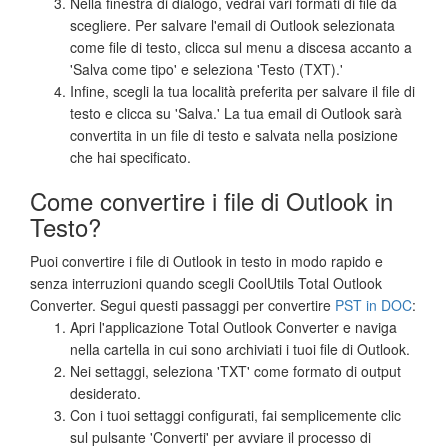
Nella finestra di dialogo, vedrai vari formati di file da
scegliere. Per salvare l'email di Outlook selezionata
come file di testo, clicca sul menu a discesa accanto a
'Salva come tipo' e seleziona 'Testo (TXT).'
Infine, scegli la tua località preferita per salvare il file di
testo e clicca su 'Salva.' La tua email di Outlook sarà
convertita in un file di testo e salvata nella posizione
che hai specificato.
Come convertire i file di Outlook in
Testo?
Puoi convertire i file di Outlook in testo in modo rapido e
senza interruzioni quando scegli CoolUtils Total Outlook
Converter. Segui questi passaggi per convertire
PST in DOC
:
Apri l'applicazione Total Outlook Converter e naviga
nella cartella in cui sono archiviati i tuoi file di Outlook.
Nei settaggi, seleziona 'TXT' come formato di output
desiderato.
Con i tuoi settaggi configurati, fai semplicemente clic
sul pulsante 'Converti' per avviare il processo di