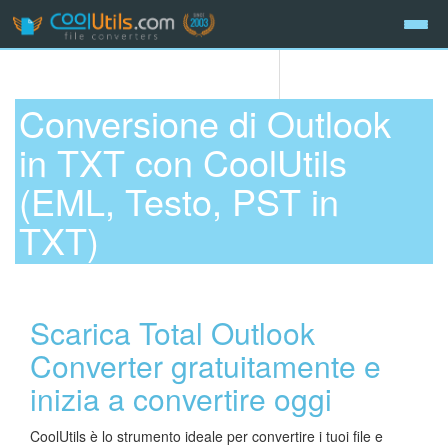
Conversione di Outlook
in TXT con CoolUtils
(EML, Testo, PST in
TXT)
Scarica Total Outlook
Converter gratuitamente e
inizia a convertire oggi
CoolUtils è lo strumento ideale per convertire i tuoi file e