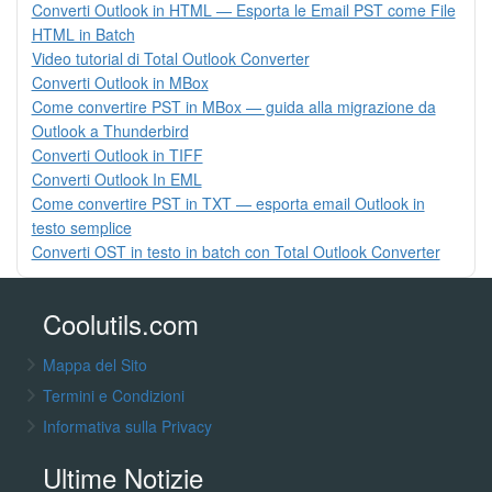
Converti Outlook in HTML — Esporta le Email PST come File
HTML in Batch
Video tutorial di Total Outlook Converter
Converti Outlook in MBox
Come convertire PST in MBox — guida alla migrazione da
Outlook a Thunderbird
Converti Outlook in TIFF
Converti Outlook In EML
Come convertire PST in TXT — esporta email Outlook in
testo semplice
Converti OST in testo in batch con Total Outlook Converter
Coolutils.com
Mappa del Sito
Termini e Condizioni
Informativa sulla Privacy
Ultime Notizie