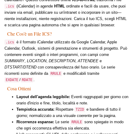
(iCalendar) in agende
HTML
ordinate e facili da usare, che puoi
.ics
inviare via email, pubblicare su un'intranet o incorporare in un sito—
niente installazioni, niente registrazioni. Carica il tuo ICS, scegli HTML
e scarica una pagina autonoma che si apre in qualsiasi browser.
Che Cos'è un File ICS?
è il formato iCalendar utilizzato da Google Calendar, Apple
.ics
Calendar, Outlook, sistemi di prenotazione e strumenti di progetto. Può
contenere eventi singoli o interi programmi, con campi come
SUMMARY
,
LOCATION
,
DESCRIPTION
,
ATTENDEE
e
DTSTART/DTEND
con consapevolezza del fuso orario. Le serie
ricorrenti sono definite da
e modificabili tramite
RRULE
/
.
EXDATE
RDATE
Cosa Ottieni
Layout dell'agenda leggibile:
Eventi raggruppati per giorno con
orario d'inizio e fine, titolo, località e note.
Tempistica accurata:
Rispettare
e bandiere di tutto il
TZID
giorno; normalizzato a una visuale coerente per la pagina.
Ricorrenze espanse:
Le serie
sono spiegate in modo
RRULE
che ogni occorrenza effettiva sia elencata.