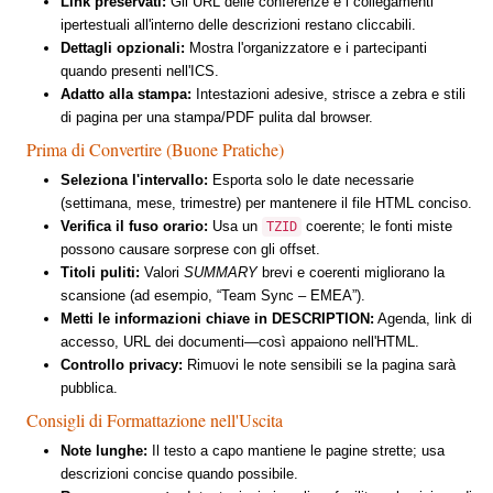
Link preservati:
Gli URL delle conferenze e i collegamenti
ipertestuali all'interno delle descrizioni restano cliccabili.
Dettagli opzionali:
Mostra l'organizzatore e i partecipanti
quando presenti nell'ICS.
Adatto alla stampa:
Intestazioni adesive, strisce a zebra e stili
di pagina per una stampa/PDF pulita dal browser.
Prima di Convertire (Buone Pratiche)
Seleziona l'intervallo:
Esporta solo le date necessarie
(settimana, mese, trimestre) per mantenere il file HTML conciso.
Verifica il fuso orario:
Usa un
coerente; le fonti miste
TZID
possono causare sorprese con gli offset.
Titoli puliti:
Valori
SUMMARY
brevi e coerenti migliorano la
scansione (ad esempio, “Team Sync – EMEA”).
Metti le informazioni chiave in DESCRIPTION:
Agenda, link di
accesso, URL dei documenti—così appaiono nell'HTML.
Controllo privacy:
Rimuovi le note sensibili se la pagina sarà
pubblica.
Consigli di Formattazione nell'Uscita
Note lunghe:
Il testo a capo mantiene le pagine strette; usa
descrizioni concise quando possibile.