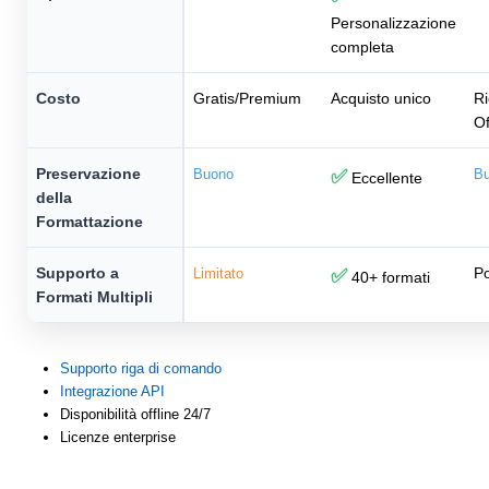
Personalizzazione
completa
Costo
Gratis/Premium
Acquisto unico
Ri
Of
Preservazione
Buono
✅
B
Eccellente
della
Formattazione
Supporto a
Po
Limitato
✅
40+ formati
Formati Multipli
Supporto riga di comando
Integrazione API
Disponibilità offline 24/7
Licenze enterprise