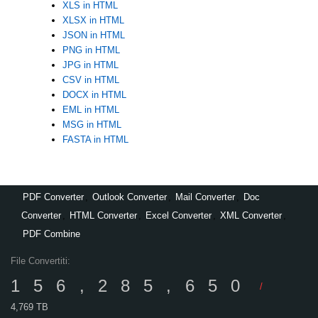
XLS in HTML
XLSX in HTML
JSON in HTML
PNG in HTML
JPG in HTML
CSV in HTML
DOCX in HTML
EML in HTML
MSG in HTML
FASTA in HTML
PDF Converter
,
Outlook Converter
,
Mail Converter
,
Doc
Converter
,
HTML Converter
,
Excel Converter
,
XML Converter
,
PDF Combine
File Convertiti:
156,285,650
/
4,769 TB