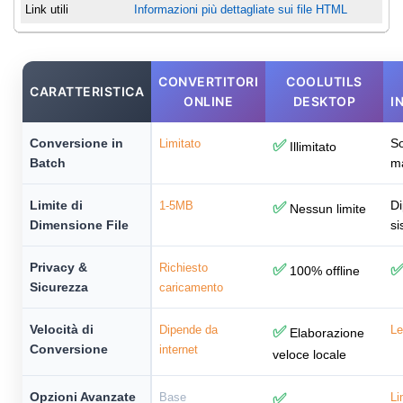
Link utili
Informazioni più dettagliate sui file HTML
CONVERTITORI
COOLUTILS
CARATTERISTICA
ONLINE
DESKTOP
I
Conversione in
So
Limitato
✅
Illimitato
Batch
m
Limite di
Di
1-5MB
✅
Nessun limite
Dimensione File
si
Privacy &
Richiesto
✅
100% offline
Sicurezza
caricamento
Velocità di
Dipende da
✅
Le
Elaborazione
Conversione
internet
veloce locale
Opzioni Avanzate
Base
✅
Li