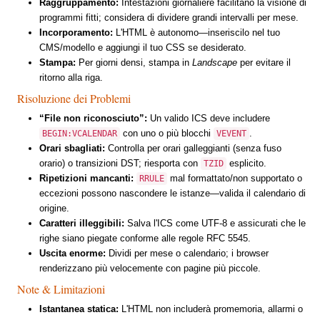
Raggruppamento:
Intestazioni giornaliere facilitano la visione di
programmi fitti; considera di dividere grandi intervalli per mese.
Incorporamento:
L'HTML è autonomo—inseriscilo nel tuo
CMS/modello e aggiungi il tuo CSS se desiderato.
Stampa:
Per giorni densi, stampa in
Landscape
per evitare il
ritorno alla riga.
Risoluzione dei Problemi
“File non riconosciuto”:
Un valido ICS deve includere
con uno o più blocchi
.
BEGIN:VCALENDAR
VEVENT
Orari sbagliati:
Controlla per orari galleggianti (senza fuso
orario) o transizioni DST; riesporta con
esplicito.
TZID
Ripetizioni mancanti:
mal formattato/non supportato o
RRULE
eccezioni possono nascondere le istanze—valida il calendario di
origine.
Caratteri illeggibili:
Salva l'ICS come UTF-8 e assicurati che le
righe siano piegate conforme alle regole RFC 5545.
Uscita enorme:
Dividi per mese o calendario; i browser
renderizzano più velocemente con pagine più piccole.
Note & Limitazioni
Istantanea statica:
L'HTML non includerà promemoria, allarmi o