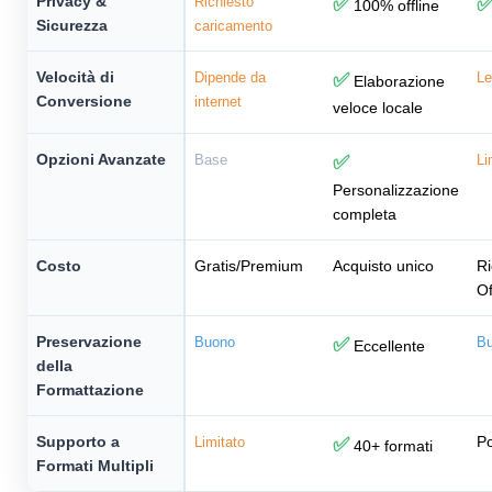
Privacy &
Richiesto
✅
100% offline
Sicurezza
caricamento
Velocità di
Dipende da
✅
Le
Elaborazione
Conversione
internet
veloce locale
Opzioni Avanzate
Base
✅
Li
Personalizzazione
completa
Costo
Gratis/Premium
Acquisto unico
Ri
Of
Preservazione
Buono
✅
B
Eccellente
della
Formattazione
Supporto a
Po
Limitato
✅
40+ formati
Formati Multipli