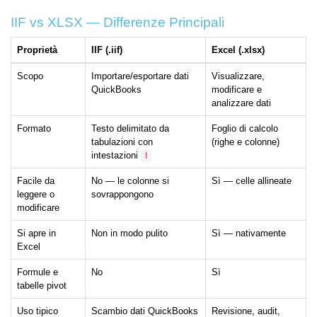
IIF vs XLSX — Differenze Principali
Proprietà
IIF (.iif)
Excel (.xlsx)
Scopo
Importare/esportare dati
Visualizzare,
QuickBooks
modificare e
analizzare dati
Formato
Testo delimitato da
Foglio di calcolo
tabulazioni con
(righe e colonne)
intestazioni
!
Facile da
No — le colonne si
Sì — celle allineate
leggere o
sovrappongono
modificare
Si apre in
Non in modo pulito
Sì — nativamente
Excel
Formule e
No
Sì
tabelle pivot
Uso tipico
Scambio dati QuickBooks
Revisione, audit,