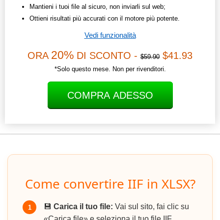
Mantieni i tuoi file al sicuro, non inviarli sul web;
Ottieni risultati più accurati con il motore più potente.
Vedi funzionalità
20%
ORA
DI SCONTO -
$41.93
$59.90
*Solo questo mese. Non per rivenditori.
COMPRA ADESSO
Come convertire IIF in XLSX?
💾
Carica il tuo file:
Vai sul sito, fai clic su
1
«Carica file» e seleziona il tuo file IIF.