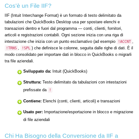
Cos'è un File IIF?
IIF (Intuit Interchange Format) è un formato di testo delimitato da
tabulazioni che QuickBooks Desktop usa per spostare elenchi e
transazioni dentro e fuori dal programma — conti, clienti, fornitori,
articoli e registrazioni contabili. Ogni sezione inizia con una riga di
intestazione che inizia con un punto esclamativo (ad esempio
,
!ACCNT
,
) che definisce le colonne, seguita dalle righe di dati. È il
!TRNS
!SPL
modo consolidato per importare dati in blocco in QuickBooks o migrarli
tra file aziendali.
Sviluppato da:
Intuit (QuickBooks)
Struttura:
Testo delimitato da tabulazioni con intestazioni
prefissate da
!
Contiene:
Elenchi (conti, clienti, articoli) e transazioni
Usato per:
Importazione/esportazione in blocco e migrazione
di file aziendali
Chi Ha Bisogno della Conversione da IIF a