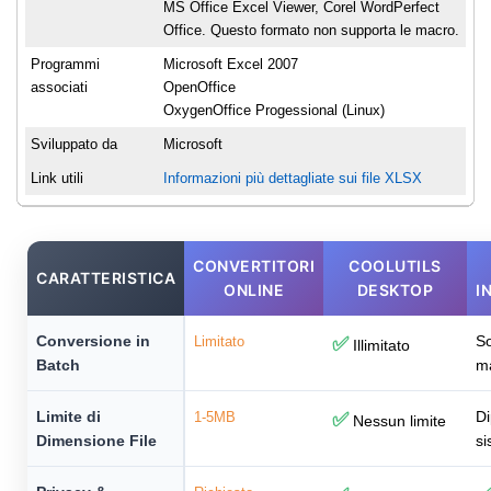
MS Office Excel Viewer, Corel WordPerfect
Office. Questo formato non supporta le macro.
Programmi
Microsoft Excel 2007
associati
OpenOffice
OxygenOffice Progessional (Linux)
Sviluppato da
Microsoft
Link utili
Informazioni più dettagliate sui file XLSX
CONVERTITORI
COOLUTILS
CARATTERISTICA
ONLINE
DESKTOP
I
Conversione in
So
Limitato
✅
Illimitato
Batch
m
Limite di
Di
1-5MB
✅
Nessun limite
Dimensione File
si