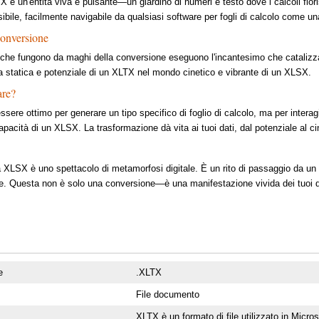
X è un'entità viva e pulsante—un giardino di numeri e testo dove i calcoli fio
bile, facilmente navigabile da qualsiasi software per fogli di calcolo come una
Conversione
e che fungono da maghi della conversione eseguono l'incantesimo che catalizz
ia statica e potenziale di un XLTX nel mondo cinetico e vibrante di un XLSX.
are?
ere ottimo per generare un tipo specifico di foglio di calcolo, ma per interagir
capacità di un XLSX. La trasformazione dà vita ai tuoi dati, dal potenziale al ci
a XLSX è uno spettacolo di metamorfosi digitale. È un rito di passaggio da un
he. Questa non è solo una conversione—è una manifestazione vivida dei tuoi d
e
.XLTX
File documento
XLTX è un formato di file utilizzato in Micr