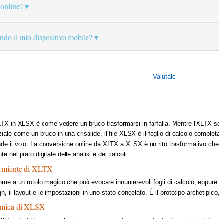
 online?
zando il mio dispositivo mobile?
Valutalo
XLTX in XLSX è come vedere un bruco trasformarsi in farfalla. Mentre l'XLTX s
iale come un bruco in una crisalide, il file XLSX è il foglio di calcolo compl
nde il volo. La conversione online da XLTX a XLSX è un rito trasformativo che d
e nel prato digitale delle analisi e dei calcoli.
rmiente di XLTX
me a un rotolo magico che può evocare innumerevoli fogli di calcolo, eppur
, il layout e le impostazioni in uno stato congelato. È il prototipo archetipico, 
amica di XLSX