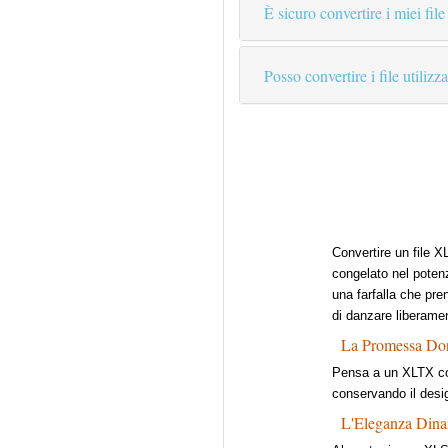
È sicuro convertire i miei file
Posso convertire i file utiliz
Convertire un file 
congelato nel potenz
una farfalla che pre
di danzare liberament
La Promessa Do
Pensa a un XLTX co
conservando il design
L'Eleganza Din