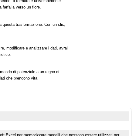
riscono. Il formato è universalmente
 farfalla verso un fiore.
a questa trasformazione. Con un clic,
e, modificare e analizzare i dati, avrai
netico.
 mondo di potenziale a un regno di
ati che prendono vita.
osoft Excel per memorizzare modelli che possono essere utilizzati per