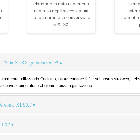
elaborato in data center con
sempl
u
controllo degli accessi a più
interf
o
fattori durante la conversione
permette d
in XLSX.
XLTX in XLSX gratuitamente?
itamente utilizzando Coolutils, basta caricare il file sul nostro sito web, sel
di conversioni gratuite al giorno senza registrazione.
LTX come XLSX?
XLTX?