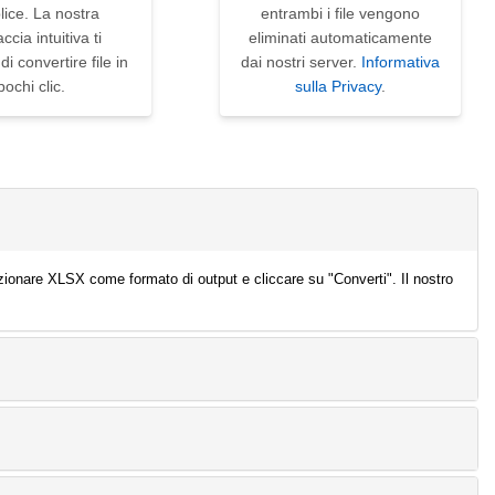
ice. La nostra
entrambi i file vengono
accia intuitiva ti
eliminati automaticamente
i convertire file in
dai nostri server.
Informativa
pochi clic.
sulla Privacy
.
ezionare XLSX come formato di output e cliccare su "Converti". Il nostro