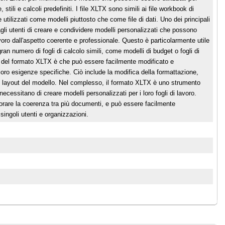
 stili e calcoli predefiniti. I file XLTX sono simili ai file workbook di
tilizzati come modelli piuttosto che come file di dati. Uno dei principali
li utenti di creare e condividere modelli personalizzati che possono
 lavoro dall'aspetto coerente e professionale. Questo è particolarmente utile
an numero di fogli di calcolo simili, come modelli di budget o fogli di
io del formato XLTX è che può essere facilmente modificato e
 loro esigenze specifiche. Ciò include la modifica della formattazione,
del layout del modello. Nel complesso, il formato XLTX è uno strumento
necessitano di creare modelli personalizzati per i loro fogli di lavoro.
orare la coerenza tra più documenti, e può essere facilmente
singoli utenti e organizzazioni.