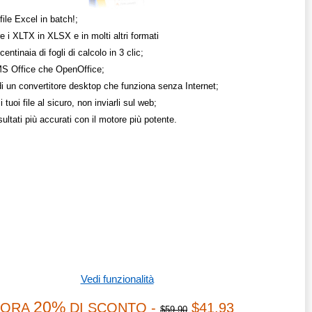
file Excel in batch!;
e i XLTX in XLSX e in molti altri formati
centinaia di fogli di calcolo in 3 clic;
 MS Office che OpenOffice;
di un convertitore desktop che funziona senza Internet;
i tuoi file al sicuro, non inviarli sul web;
isultati più accurati con il motore più potente.
Vedi funzionalità
20%
ORA
DI SCONTO -
$41.93
$59.90