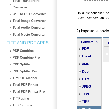
Total Thunderbird
Converter
Tipi di file consentiti: fa
OST to PST Converter
xlsm, csv, tsv, tab, x
Total Image Converter
Total Audio Converter
2) Imposta le opz
Total Movie Converter
TIFF AND PDF APPS
Converti in
PDF
PDF Combine
Excel
PDF Combine Pro
XML
PDF Splitter
PDF Splitter Pro
Doc
Tiff PDF Cleaner
HTML
Total PDF Printer
JPEG
Total PDF Printer Pro
Text
Tiff Paging
TIFF
Tiff Combine