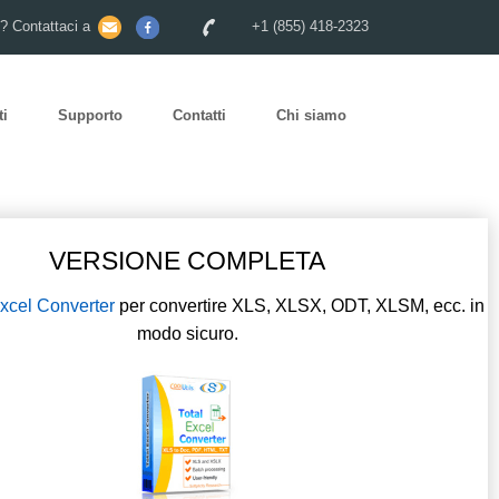
o? Contattaci a
+1 (855) 418-2323
ti
Supporto
Contatti
Chi siamo
VERSIONE COMPLETA
Excel Converter
per convertire XLS, XLSX, ODT, XLSM, ecc. in
modo sicuro.