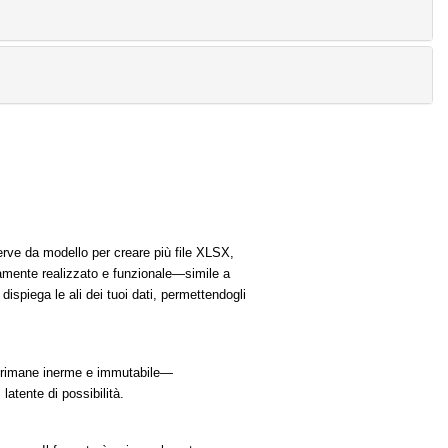
erve da modello per creare più file XLSX,
etamente realizzato e funzionale—simile a
ispiega le ali dei tuoi dati, permettendogli
e rimane inerme e immutabile—
latente di possibilità.