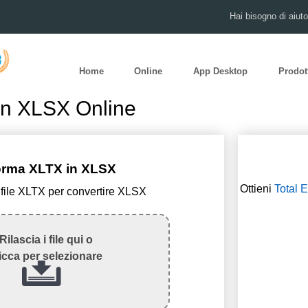
Hai bisogno di aiut
Home
Online
App Desktop
Prodot
in XLSX Online
orma XLTX in XLSX
Ottieni
Total 
l file XLTX per convertire XLSX
Rilascia i file qui o
icca per selezionare