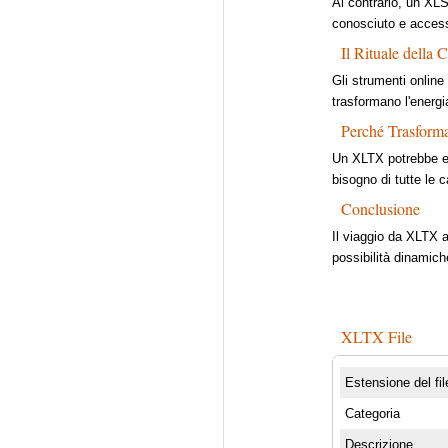
Al contrario, un XLS
conosciuto e accessi
Il Rituale della 
Gli strumenti onlin
trasformano l'energ
Perché Trasform
Un XLTX potrebbe ess
bisogno di tutte le 
Conclusione
Il viaggio da XLTX 
possibilità dinamic
XLTX File
Estensione del fil
Categoria
Descrizione