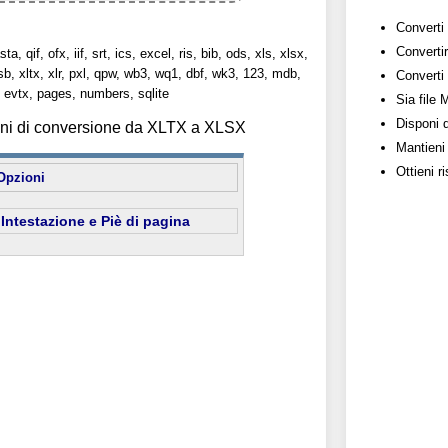
Converti 
Convertir
sta, qif, ofx, iif, srt, ics, excel, ris, bib, ods, xls, xlsx,
lsb, xltx, xlr, pxl, qpw, wb3, wq1, dbf, wk3, 123, mdb,
Converti 
evtx, pages, numbers, sqlite
Sia file
Disponi 
ioni di conversione da XLTX a XLSX
Mantieni 
Ottieni r
Opzioni
Intestazione e Piè di pagina