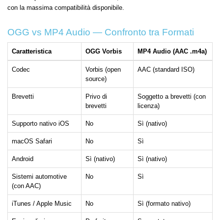
con la massima compatibilità disponibile.
OGG vs MP4 Audio — Confronto tra Formati
Caratteristica
OGG Vorbis
MP4 Audio (AAC .m4a)
Codec
Vorbis (open
AAC (standard ISO)
source)
Brevetti
Privo di
Soggetto a brevetti (con
brevetti
licenza)
Supporto nativo iOS
No
Sì (nativo)
macOS Safari
No
Sì
Android
Sì (nativo)
Sì (nativo)
Sistemi automotive
No
Sì
(con AAC)
iTunes / Apple Music
No
Sì (formato nativo)