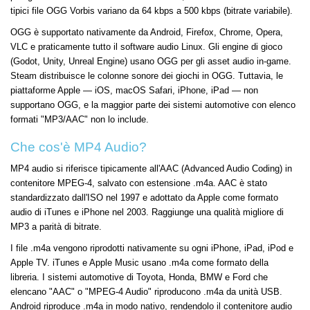
tipici file OGG Vorbis variano da 64 kbps a 500 kbps (bitrate variabile).
OGG è supportato nativamente da Android, Firefox, Chrome, Opera,
VLC e praticamente tutto il software audio Linux. Gli engine di gioco
(Godot, Unity, Unreal Engine) usano OGG per gli asset audio in-game.
Steam distribuisce le colonne sonore dei giochi in OGG. Tuttavia, le
piattaforme Apple — iOS, macOS Safari, iPhone, iPad — non
supportano OGG, e la maggior parte dei sistemi automotive con elenco
formati "MP3/AAC" non lo include.
Che cos'è MP4 Audio?
MP4 audio si riferisce tipicamente all'AAC (Advanced Audio Coding) in
contenitore MPEG-4, salvato con estensione .m4a. AAC è stato
standardizzato dall'ISO nel 1997 e adottato da Apple come formato
audio di iTunes e iPhone nel 2003. Raggiunge una qualità migliore di
MP3 a parità di bitrate.
I file .m4a vengono riprodotti nativamente su ogni iPhone, iPad, iPod e
Apple TV. iTunes e Apple Music usano .m4a come formato della
libreria. I sistemi automotive di Toyota, Honda, BMW e Ford che
elencano "AAC" o "MPEG-4 Audio" riproducono .m4a da unità USB.
Android riproduce .m4a in modo nativo, rendendolo il contenitore audio