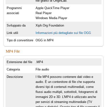
file grafici di OriginLab.
Programmi
Apple QuickTime Player
associati
Real Player
Windows Media Player
Sviluppato da
Xiph.Org Foundation
Link utili
Informazioni più dettagliate sui file OGG
Tipo di convertitore
OGG in MP4
MP4 File
Estensione del file
.MP4
Categoria
File audio
Descrizione
I file MP4 possono contenere dati video e
audio. È un contenitore di file che supporta
diversi tipi di contenuti multimediali, come
flussi audio multipli, sottotitoli, fotogrammi di
immagini 2D e 3D. L'MP4 è utilizzato anche
per servizi di streaming multimediale (TV
online o digitale). Questo tipo di file supporta il