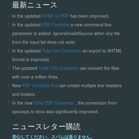
最新ニュース
In the updated
HTML to PDF
has been improved.
In the updated
PDF Combine
a new command line
parameter is added -IgnoreInvalidSource when any file
from the input list does not exist.
In the updated
Total Doc Converter
an export to XHTML
format is improved.
The updated
Total CSV Converter
can convert the files
with over a million lines.
New
PDF Combine Pro
can create multiple line headers
and footers.
In the new
Total PDF Converter
, the conversion from
xps\oxps to docx was significantly improved.
ニュースレター購読
安心してください、スパムは送りません。