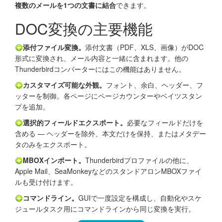
複数のメールを1つの文書に結合
できます。
DOC変換の主要機能
添付ファイル変換。
添付文書（PDF、XLS、画像）がDOC
形式に変換され、メール内容と一緒に含まれます。他の
Thunderbirdコンバーターにはこの機能はありません。
カスタマイズ可能な外観。
フォント、余白、ヘッダー、フ
ッターを制御。各ページにページカウンターやベイツスタン
プを追加。
選択的フィールドエクスポート。
必要なフィールドだけを
含める — ヘッダーを除外、本文だけを保持、またはメタデー
タのみをエクスポート。
MBOXインポート。
Thunderbirdプロファイルの他に、
Apple Mail、SeaMonkeyなどのスタンドアロンMBOXファイ
ルも受け付けます。
コマンドライン。
GUIで一度設定を構成し、自動化やスケ
ジュールタスク用にコマンドラインから同じ変換を実行。