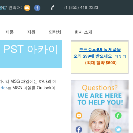
 병합
요? 연락처:
+1 (855) 418-2323
제품
지원
연락처
회사 소개
를 PST 아카이
모든 CoolUtils 제품을
오직 $99에 받으세요
더 읽기
(최대 절약 $500)
. 각 MSG 파일에는 하나의 메
rter
는 MSG 파일을 Outlook이