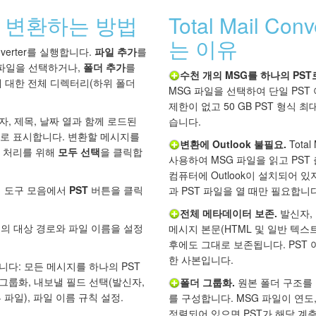
로 변환하는 방법
Total Mail Co
는 이유
Converter를 실행합니다.
파일 추가
를
 파일을 선택하거나,
폴더 추가
를
수천 개의 MSG를 하나의 PST
에 대한 전체 디렉터리(하위 폴더
MSG 파일을 선택하여 단일 PST
제한이 없고 50 GB PST 형식 
, 제목, 날짜 열과 함께 로드된
습니다.
로 표시합니다. 변환할 메시지를
변환에 Outlook 불필요.
Total
 처리를 위해
모두 선택
을 클릭합
사용하여 MSG 파일을 읽고 PST
컴퓨터에 Outlook이 설치되어 있지
식 도구 모음에서
PST
버튼을 클릭
과 PST 파일을 열 때만 필요합니다
전체 메타데이터 보존.
발신자, 수
일의 대상 경로와 파일 이름을 설정
메시지 본문(HTML 및 일반 텍스트
후에도 그대로 보존됩니다. PST
한 사본입니다.
다: 모든 메시지를 하나의 PST
 그룹화, 내보낼 필드 선택(발신자,
폴더 그룹화.
원본 폴더 구조를 
부 파일), 파일 이름 규칙 설정.
를 구성합니다. MSG 파일이 연도
정렬되어 있으면 PST가 해당 계