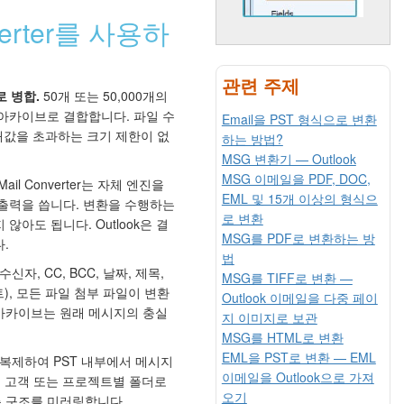
nverter를 사용하
관련 주제
로 병합.
50개 또는 50,000개의
 아카이브로 결합합니다. 파일 수
Email을 PST 형식으로 변환
최대값을 초과하는 크기 제한이 없
하는 방법?
MSG 변환기 — Outlook
MSG 이메일을 PDF, DOC,
 Mail Converter는 자체 엔진을
EML 및 15개 이상의 형식으
 출력을 씁니다. 변환을 수행하는
로 변환
 않아도 됩니다. Outlook은 결
MSG를 PDF로 변환하는 방
.
법
신자, CC, BCC, 날짜, 제목,
MSG를 TIFF로 변환 —
), 모든 파일 첨부 파일이 변환
Outlook 이메일을 다중 페이
 아카이브는 원래 메시지의 충실
지 이미지로 보관
MSG를 HTML로 변환
EML을 PST로 변환 — EML
복제하여 PST 내부에서 메시지
이메일을 Outlook으로 가져
, 고객 또는 프로젝트별 폴더로
오기
층 구조를 미러링합니다.