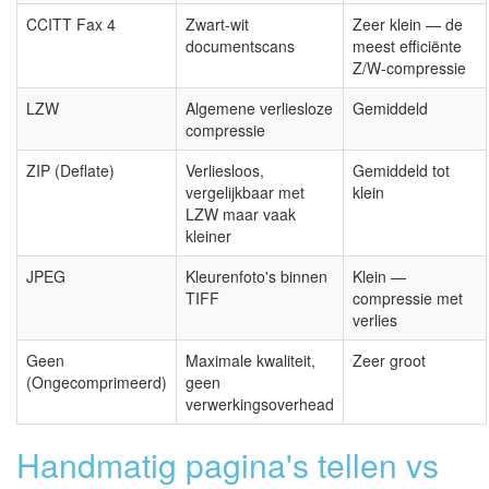
CCITT Fax 4
Zwart-wit
Zeer klein — de
documentscans
meest efficiënte
Z/W-compressie
LZW
Algemene verliesloze
Gemiddeld
compressie
ZIP (Deflate)
Verliesloos,
Gemiddeld tot
vergelijkbaar met
klein
LZW maar vaak
kleiner
JPEG
Kleurenfoto's binnen
Klein —
TIFF
compressie met
verlies
Geen
Maximale kwaliteit,
Zeer groot
(Ongecomprimeerd)
geen
verwerkingsoverhead
Handmatig pagina's tellen vs