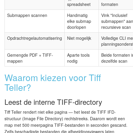
spreadsheet
formaten
Submappen scannen
Handmatig
Vink "Inclusief
elke submap
submappen" aa
doorlopen
recursieve scan
Opdrachtregelautomatisering
Niet mogelijk
Volledige CLI me
planningsonders
Gemengde PDF + TIFF-
Aparte tools
Beide formaten i
mappen
nodig
dezelfde scan
Waarom kiezen voor Tiff
Teller?
Leest de interne TIFF-directory
Tiff Teller rendert niet elke pagina — het leest de TIFF IFD-
structuur (Image File Directory) rechtstreeks. Daarom wordt een
map met 500 meerpagina TIFF-bestanden in seconden gescand.
Zelfs beschadigde bestanden die afbeeldingsviewers laten