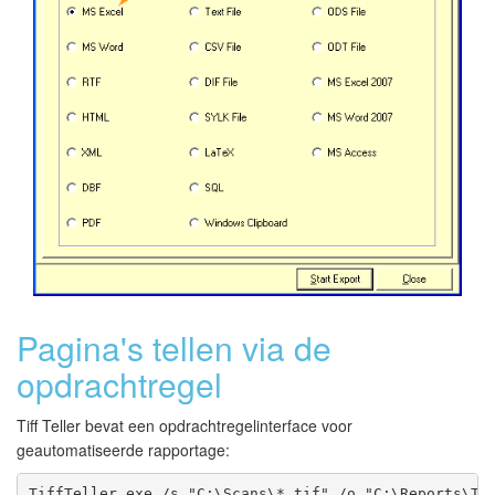
Pagina's tellen via de
opdrachtregel
Tiff Teller bevat een opdrachtregelinterface voor
geautomatiseerde rapportage:
TiffTeller.exe /s "C:\Scans\*.tif" /o "C:\Reports\Ti