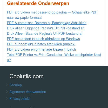
Gerelateerde Onderwerpen
PDF afdrukken met passend op pagina — Schaal elke PDF
naar uw papierformaat
PDF Automatisch Roteren bij Batchgewijs Afdrukken
Druk alleen Liggende Pagina's Uit PDF-bestand af
Druk Alleen Staande Pagina's Uit PDF-bestand af
PDF-bestanden in batch afdrukken op Windows
PDF dubbelzijdig in batch afdrukken (duplex)
PDF afdrukken en printerlade kiezen in batch
Total PDF Printer vs Print Conductor: Welke batchprinter kiest
u?
Coolutils.com
Sitemap
Algemene Voorwaarden
Privacybeleid