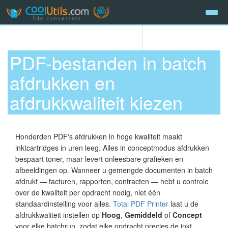
PDF-bestanden in batch
afdrukken en
afdrukkwaliteit kiezen
Honderden PDF's afdrukken in hoge kwaliteit maakt
inktcartridges in uren leeg. Alles in conceptmodus afdrukken
bespaart toner, maar levert onleesbare grafieken en
afbeeldingen op. Wanneer u gemengde documenten in batch
afdrukt — facturen, rapporten, contracten — hebt u controle
over de kwaliteit per opdracht nodig, niet één
standaardinstelling voor alles.
Total PDF Printer
laat u de
afdrukkwaliteit instellen op
Hoog
,
Gemiddeld
of
Concept
voor elke batchrun, zodat elke opdracht precies de inkt