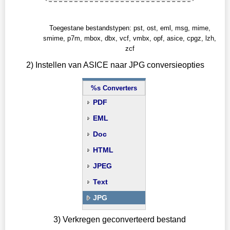
Toegestane bestandstypen: pst, ost, eml, msg, mime,
smime, p7m, mbox, dbx, vcf, vmbx, opf, asice, cpgz, lzh,
zcf
2) Instellen van ASICE naar JPG conversieopties
%s Converters
PDF
EML
Doc
HTML
JPEG
Text
JPG
3) Verkregen geconverteerd bestand