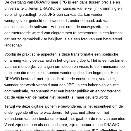
De overgang van DRAWIO naar JPG is een dans tussen precisie en
universaliteit. Terwijl DRAWIO de nuances van elke lijn, kromming en
verbinding vastlegt, biedt JPG een canvas dat kan worden
weergegeven, gedeeld en bewonderd zonder de noodzaak van
gespecialiseerde software. Het gaat erom de nauwgezette en
gestructureerde wereld van diagrammen te presenteren in een formaat
dat net zo gemakkelijk te bekijken is als een foto van een betoverend
landschap
Voorbij de praktische aspecten is deze transformatie een poëtische
omarming van vloeibaarheid in het digitale tijdperk. Het is een testament
van het menselijke verlangen om ideeën en visies te communiceren op
manieren die moeiteloos kunnen worden gedeeld en begrepen. Een
DRAWIO-bestand, met zijn gedetailleerde constructies, verandert,
wanneer het wordt vertaald naar een JPG, in een baken van visuele
communicatie, resonerend met een breder publiek en ervoor zorgend
dat de visie van de maker niet beperkt is, maar gevierd wordt
Terwijl we deze digitale alchemie bewonderen, is het essentieel om de
onderliggende ethos te waarderen. Het gaat niet alleen om het
veranderen van een bestandsformaat; het gaat om de reis van een idee.
Vanaf zijn ontstaan als een gedachte, zijn structuur in een DRAWIO-
diagram, tot zijn wijdverbreide verspreiding als een JPG-afbeelding, is