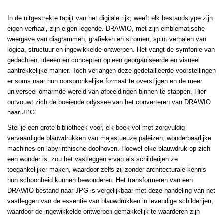
In de uitgestrekte tapijt van het digitale rijk, weeft elk bestandstype zijn
eigen verhaal, zijn eigen legende. DRAWIO, met zijn emblematische
weergave van diagrammen, grafieken en stromen, spint verhalen van
logica, structuur en ingewikkelde ontwerpen. Het vangt de symfonie van
gedachten, ideeën en concepten op een georganiseerde en visueel
aantrekkelijke manier. Toch verlangen deze gedetailleerde voorstellingen
er soms naar hun oorspronkelijke formaat te overstijgen en de meer
universeel omarmde wereld van afbeeldingen binnen te stappen. Hier
ontvouwt zich de boeiende odyssee van het converteren van DRAWIO
naar JPG
Stel je een grote bibliotheek voor, elk boek vol met zorgvuldig
vervaardigde blauwdrukken van majestueuze paleizen, wonderbaarlijke
machines en labyrinthische doolhoven. Hoewel elke blauwdruk op zich
een wonder is, zou het vastleggen ervan als schilderijen ze
toegankelijker maken, waardoor zelfs zij zonder architecturale kennis
hun schoonheid kunnen bewonderen. Het transformeren van een
DRAWIO-bestand naar JPG is vergelijkbaar met deze handeling van het
vastleggen van de essentie van blauwdrukken in levendige schilderijen,
waardoor de ingewikkelde ontwerpen gemakkelijk te waarderen zijn