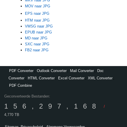
MKV naar JPG
MOV naar JPG
EPS naar JPG
HTM naar JPG
VMSG naar JPG
EPUB naar JPG
MD naar JPG
SXC naar JPG
FB2 naar JPG
PDF Converter
,
Outlook Converter
,
Mail Converter
,
Doc
Converter
,
HTML Converter
,
Excel Converter
,
XML Converter
,
PDF Combine
Geconverteerde Bestanden:
156,297,168
/
4,770 TB
Sitemap
Privacybeleid
Algemene Voorwaarden