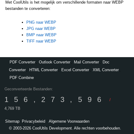
Met CoolUtils is het mogelijk om verschillende formaten naar WEBP
bestanden te converteren:
PNG naar WEBP
JPG naar WEBP
BMP naar WEBP
TIFF naar WEBP
PDF Converter
,
Outlook Converter
,
Mail Converter
,
Doc
Converter
,
HTML Converter
,
Excel Converter
,
XML Converter
,
PDF Combine
Geconverteerde Bestanden:
156,273,596
/
4,769 TB
Sitemap
Privacybeleid
Algemene Voorwaarden
© 2003-2026 CoolUtils Development. Alle rechten voorbehouden.