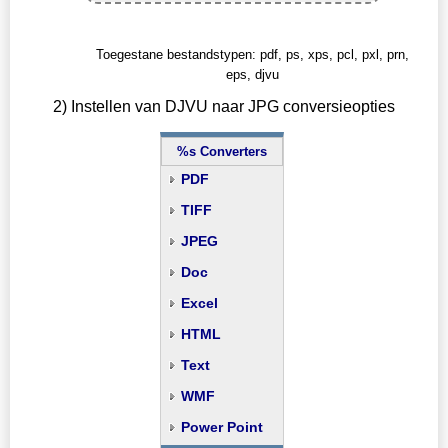
Toegestane bestandstypen: pdf, ps, xps, pcl, pxl, prn,
eps, djvu
2) Instellen van DJVU naar JPG conversieopties
%s Converters
PDF
TIFF
JPEG
Doc
Excel
HTML
Text
WMF
Power Point