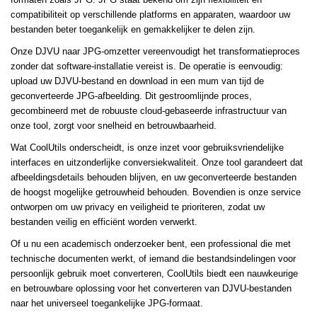
compatibiliteit op verschillende platforms en apparaten, waardoor uw
bestanden beter toegankelijk en gemakkelijker te delen zijn.
Onze DJVU naar JPG-omzetter vereenvoudigt het transformatieproces
zonder dat software-installatie vereist is. De operatie is eenvoudig:
upload uw DJVU-bestand en download in een mum van tijd de
geconverteerde JPG-afbeelding. Dit gestroomlijnde proces,
gecombineerd met de robuuste cloud-gebaseerde infrastructuur van
onze tool, zorgt voor snelheid en betrouwbaarheid.
Wat CoolUtils onderscheidt, is onze inzet voor gebruiksvriendelijke
interfaces en uitzonderlijke conversiekwaliteit. Onze tool garandeert dat
afbeeldingsdetails behouden blijven, en uw geconverteerde bestanden
de hoogst mogelijke getrouwheid behouden. Bovendien is onze service
ontworpen om uw privacy en veiligheid te prioriteren, zodat uw
bestanden veilig en efficiënt worden verwerkt.
Of u nu een academisch onderzoeker bent, een professional die met
technische documenten werkt, of iemand die bestandsindelingen voor
persoonlijk gebruik moet converteren, CoolUtils biedt een nauwkeurige
en betrouwbare oplossing voor het converteren van DJVU-bestanden
naar het universeel toegankelijke JPG-formaat.