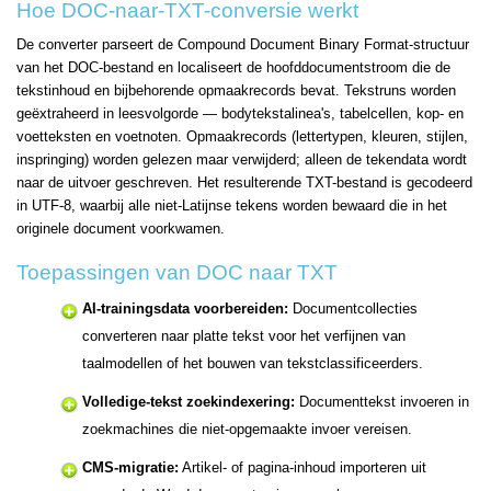
Hoe DOC-naar-TXT-conversie werkt
De converter parseert de Compound Document Binary Format-structuur
van het DOC-bestand en localiseert de hoofddocumentstroom die de
tekstinhoud en bijbehorende opmaakrecords bevat. Tekstruns worden
geëxtraheerd in leesvolgorde — bodytekstalinea's, tabelcellen, kop- en
voetteksten en voetnoten. Opmaakrecords (lettertypen, kleuren, stijlen,
inspringing) worden gelezen maar verwijderd; alleen de tekendata wordt
naar de uitvoer geschreven. Het resulterende TXT-bestand is gecodeerd
in UTF-8, waarbij alle niet-Latijnse tekens worden bewaard die in het
originele document voorkwamen.
Toepassingen van DOC naar TXT
AI-trainingsdata voorbereiden:
Documentcollecties
converteren naar platte tekst voor het verfijnen van
taalmodellen of het bouwen van tekstclassificeerders.
Volledige-tekst zoekindexering:
Documenttekst invoeren in
zoekmachines die niet-opgemaakte invoer vereisen.
CMS-migratie:
Artikel- of pagina-inhoud importeren uit