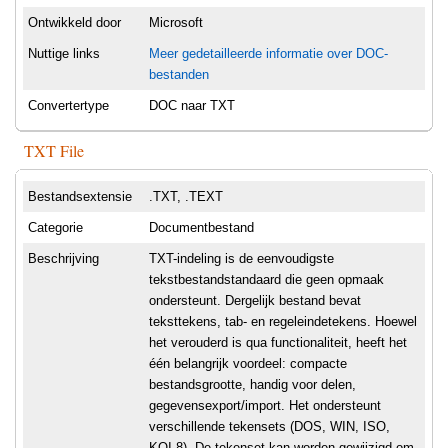
Ontwikkeld door
Microsoft
Nuttige links
Meer gedetailleerde informatie over DOC-
bestanden
Convertertype
DOC naar TXT
TXT File
Bestandsextensie
.TXT, .TEXT
Categorie
Documentbestand
Beschrijving
TXT-indeling is de eenvoudigste
tekstbestandstandaard die geen opmaak
ondersteunt. Dergelijk bestand bevat
teksttekens, tab- en regeleindetekens. Hoewel
het verouderd is qua functionaliteit, heeft het
één belangrijk voordeel: compacte
bestandsgrootte, handig voor delen,
gegevensexport/import. Het ondersteunt
verschillende tekensets (DOS, WIN, ISO,
KOI-8). De tekenset kan worden gewijzigd om