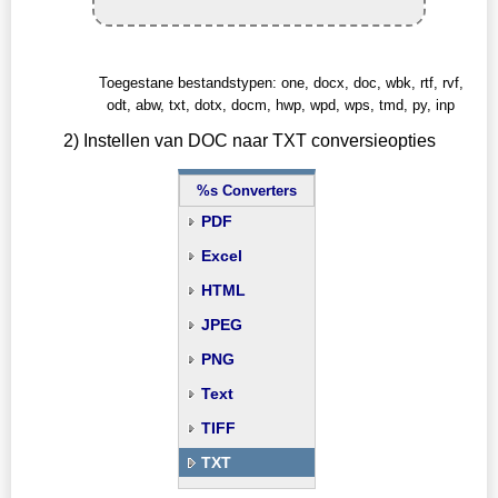
Toegestane bestandstypen: one, docx, doc, wbk, rtf, rvf,
odt, abw, txt, dotx, docm, hwp, wpd, wps, tmd, py, inp
2) Instellen van DOC naar TXT conversieopties
%s Converters
PDF
Excel
HTML
JPEG
PNG
Text
TIFF
TXT