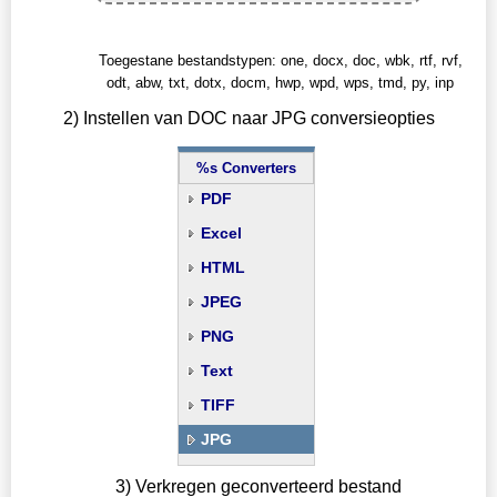
Toegestane bestandstypen: one, docx, doc, wbk, rtf, rvf,
odt, abw, txt, dotx, docm, hwp, wpd, wps, tmd, py, inp
2) Instellen van DOC naar JPG conversieopties
%s Converters
PDF
Excel
HTML
JPEG
PNG
Text
TIFF
JPG
3) Verkregen geconverteerd bestand