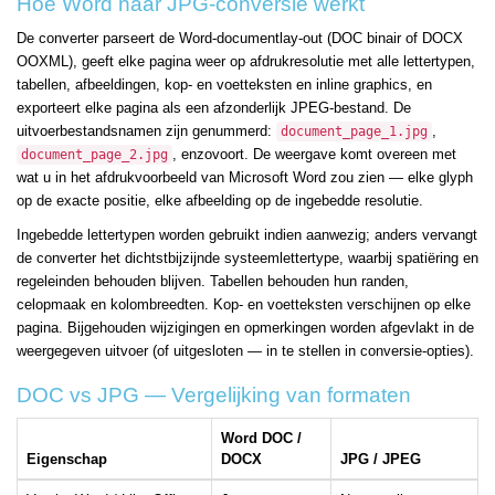
Hoe Word naar JPG-conversie werkt
De converter parseert de Word-documentlay-out (DOC binair of DOCX
OOXML), geeft elke pagina weer op afdrukresolutie met alle lettertypen,
tabellen, afbeeldingen, kop- en voetteksten en inline graphics, en
exporteert elke pagina als een afzonderlijk JPEG-bestand. De
uitvoerbestandsnamen zijn genummerd:
,
document_page_1.jpg
, enzovoort. De weergave komt overeen met
document_page_2.jpg
wat u in het afdrukvoorbeeld van Microsoft Word zou zien — elke glyph
op de exacte positie, elke afbeelding op de ingebedde resolutie.
Ingebedde lettertypen worden gebruikt indien aanwezig; anders vervangt
de converter het dichtstbijzijnde systeemlettertype, waarbij spatiëring en
regeleinden behouden blijven. Tabellen behouden hun randen,
celopmaak en kolombreedten. Kop- en voetteksten verschijnen op elke
pagina. Bijgehouden wijzigingen en opmerkingen worden afgevlakt in de
weergegeven uitvoer (of uitgesloten — in te stellen in conversie-opties).
DOC vs JPG — Vergelijking van formaten
Word DOC /
Eigenschap
DOCX
JPG / JPEG