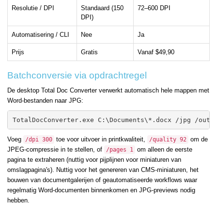
Resolutie / DPI
Standaard (150
72–600 DPI
DPI)
Automatisering / CLI
Nee
Ja
Prijs
Gratis
Vanaf $49,90
Batchconversie via opdrachtregel
De desktop Total Doc Converter verwerkt automatisch hele mappen met
Word-bestanden naar JPG:
TotalDocConverter.exe C:\Documents\*.docx /jpg /out 
Voeg
toe voor uitvoer in printkwaliteit,
om de
/dpi 300
/quality 92
JPEG-compressie in te stellen, of
om alleen de eerste
/pages 1
pagina te extraheren (nuttig voor pijplijnen voor miniaturen van
omslagpagina's). Nuttig voor het genereren van CMS-miniaturen, het
bouwen van documentgalerijen of geautomatiseerde workflows waar
regelmatig Word-documenten binnenkomen en JPG-previews nodig
hebben.