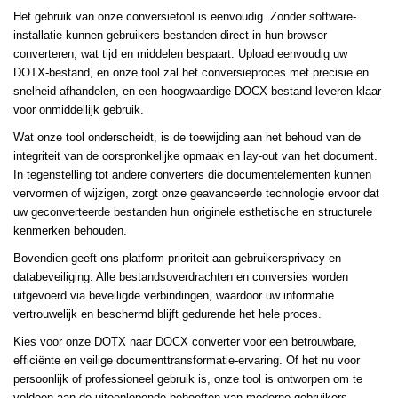
Het gebruik van onze conversietool is eenvoudig. Zonder software-
installatie kunnen gebruikers bestanden direct in hun browser
converteren, wat tijd en middelen bespaart. Upload eenvoudig uw
DOTX-bestand, en onze tool zal het conversieproces met precisie en
snelheid afhandelen, en een hoogwaardige DOCX-bestand leveren klaar
voor onmiddellijk gebruik.
Wat onze tool onderscheidt, is de toewijding aan het behoud van de
integriteit van de oorspronkelijke opmaak en lay-out van het document.
In tegenstelling tot andere converters die documentelementen kunnen
vervormen of wijzigen, zorgt onze geavanceerde technologie ervoor dat
uw geconverteerde bestanden hun originele esthetische en structurele
kenmerken behouden.
Bovendien geeft ons platform prioriteit aan gebruikersprivacy en
databeveiliging. Alle bestandsoverdrachten en conversies worden
uitgevoerd via beveiligde verbindingen, waardoor uw informatie
vertrouwelijk en beschermd blijft gedurende het hele proces.
Kies voor onze DOTX naar DOCX converter voor een betrouwbare,
efficiënte en veilige documenttransformatie-ervaring. Of het nu voor
persoonlijk of professioneel gebruik is, onze tool is ontworpen om te
voldoen aan de uiteenlopende behoeften van moderne gebruikers,