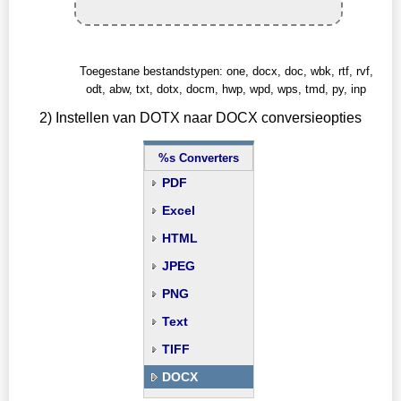
Toegestane bestandstypen: one, docx, doc, wbk, rtf, rvf,
odt, abw, txt, dotx, docm, hwp, wpd, wps, tmd, py, inp
2) Instellen van DOTX naar DOCX conversieopties
%s Converters
PDF
Excel
HTML
JPEG
PNG
Text
TIFF
DOCX