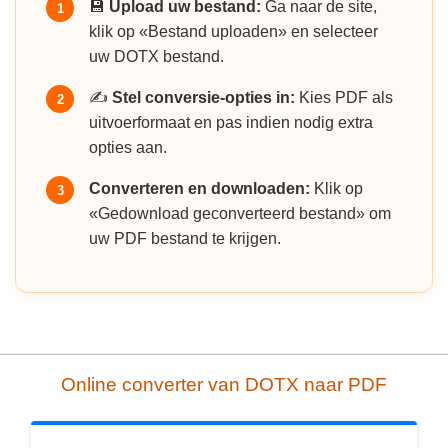
💾
Upload uw bestand:
Ga naar de site,
1
klik op «Bestand uploaden» en selecteer
uw DOTX bestand.
✍️
Stel conversie-opties in:
Kies PDF als
2
uitvoerformaat en pas indien nodig extra
opties aan.
Converteren en downloaden:
Klik op
3
«Gedownload geconverteerd bestand» om
uw PDF bestand te krijgen.
Online converter van DOTX naar PDF