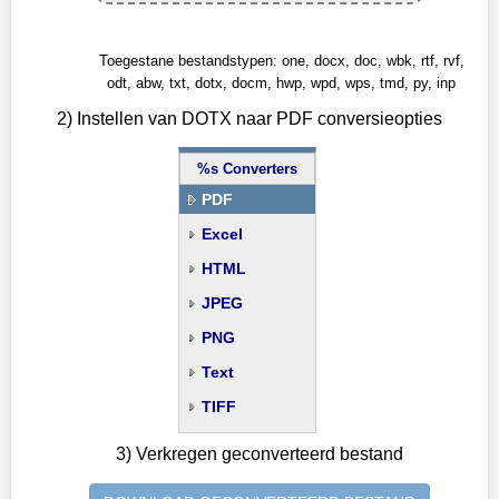
Toegestane bestandstypen: one, docx, doc, wbk, rtf, rvf,
odt, abw, txt, dotx, docm, hwp, wpd, wps, tmd, py, inp
2) Instellen van DOTX naar PDF conversieopties
%s Converters
PDF
Excel
HTML
JPEG
PNG
Text
TIFF
3) Verkregen geconverteerd bestand